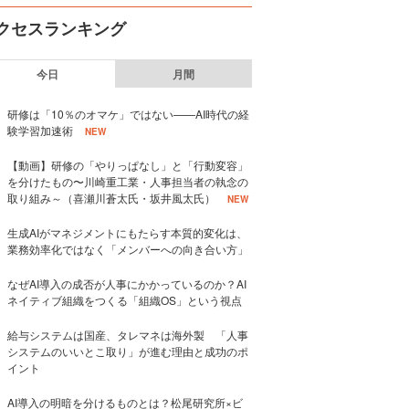
クセスランキング
今日
月間
研修は「10％のオマケ」ではない——AI時代の経
験学習加速術
NEW
【動画】研修の「やりっぱなし」と「行動変容」
を分けたもの〜川崎重工業・人事担当者の執念の
取り組み～（喜瀬川蒼太氏・坂井風太氏）
NEW
生成AIがマネジメントにもたらす本質的変化は、
業務効率化ではなく「メンバーへの向き合い方」
なぜAI導入の成否が人事にかかっているのか？AI
ネイティブ組織をつくる「組織OS」という視点
給与システムは国産、タレマネは海外製 「人事
システムのいいとこ取り」が進む理由と成功のポ
イント
AI導入の明暗を分けるものとは？松尾研究所×ビ