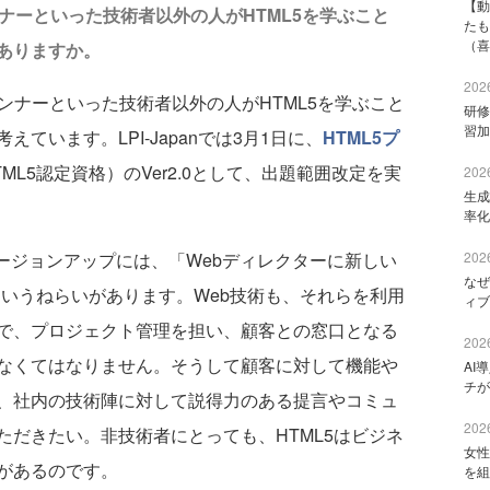
【動
ナーといった技術者以外の人がHTML5を学ぶこと
たも
（喜
ありますか。
2026
ンナーといった技術者以外の人がHTML5を学ぶこと
研修
習加
ています。LPI-Japanでは3月1日に、
HTML5プ
ML5認定資格）のVer2.0として、出題範囲改定を実
2026
生成
率化
ージョンアップには、「Webディレクターに新しい
2026
なぜ
というねらいがあります。Web技術も、それらを利用
ィブ
で、プロジェクト管理を担い、顧客との窓口となる
2026
なくてはなりません。そうして顧客に対して機能や
AI
チが
、社内の技術陣に対して説得力のある提言やコミュ
2026
ただきたい。非技術者にとっても、HTML5はビジネ
女性
があるのです。
を組