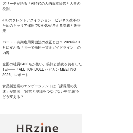
ズリーチが語る「AI時代の人的資本経営と人事の
役割」
JTBのタレントアクイジション ビジネス改革の
ためのキャリア採用でCHROが考える課題と改善
策
パート・有期雇用労働法の改正とは？ 2026年10
月に変わる「同一労働同一賃金ガイドライン」の
内容
全国の社員2400名が集い、笑顔と熱意を共有した
1日――「ALL TORIDOLL ハピカン MEETING
2026」レポート
食品製造業のエンゲージメントは「課長層の失
速」が顕著 “経営と現場をつなげない中間層”を
どう変える？