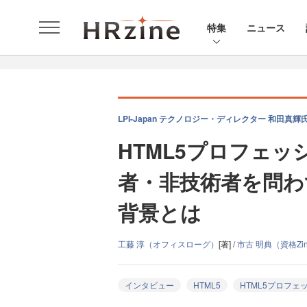
特集
ニュース
LPI-Japan テクノロジー・ディレクター 和田真輝
HTML5プロフェッ
者・非技術者を問わ
背景とは
工藤 淳（オフィスローグ）
[著] /
市古 明典（資格Zi
インタビュー
HTML5
HTML5プロフェ