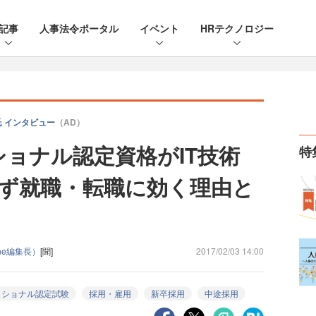
記事
人事法令ポータル
イベント
HRテクノロジー
氏 インタビュー
（AD）
ショナル認定資格がIT技術
特
ず就職・転職に効く理由と
ne編集長）
[聞]
2017/02/03 14:00
ッショナル認定試験
採用・雇用
新卒採用
中途採用