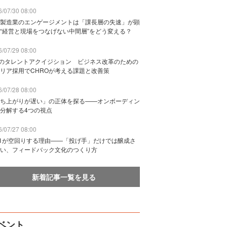
/07/30 08:00
製造業のエンゲージメントは「課長層の失速」が顕
“経営と現場をつなげない中間層”をどう変える？
/07/29 08:00
Bのタレントアクイジション ビジネス改革のための
リア採用でCHROが考える課題と改善策
/07/28 08:00
ち上がりが遅い」の正体を探る——オンボーディン
分解する4つの視点
/07/27 08:00
n1が空回りする理由——「投げ手」だけでは醸成さ
い、フィードバック文化のつくり方
新着記事一覧を見る
ベント