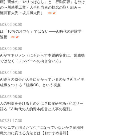
画】研修の「やりっぱなし」と「行動変容」を分け
の〜川崎重工業・人事担当者の執念の取り組み～
瀬川蒼太氏・坂井風太氏）
NEW
/08/06 08:00
は「10％のオマケ」ではない——AI時代の経験学
速術
NEW
/08/05 08:00
AIがマネジメントにもたらす本質的変化は、業務効
ではなく「メンバーへの向き合い方」
/08/04 08:00
AI導入の成否が人事にかかっているのか？AIネイテ
組織をつくる「組織OS」という視点
/08/03 08:00
導入の明暗を分けるものとは？松尾研究所×ビズリー
語る「AI時代の人的資本経営と人事の役割」
/07/31 17:30
やシニアが増えた“だけ”になっていないか？多様性
織の力に変える方法とは【おすすめ書籍】