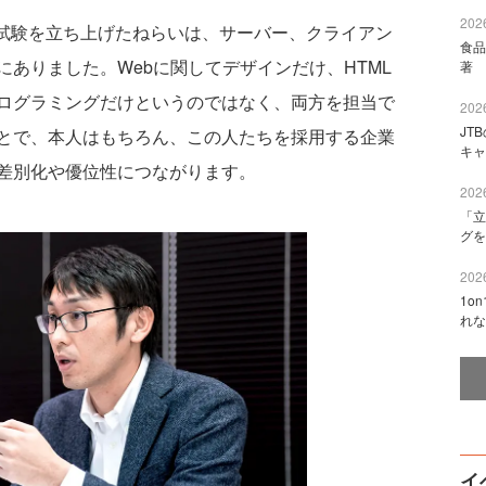
2026
5認定試験を立ち上げたねらいは、サーバー、クライアン
食品
ありました。Webに関してデザインだけ、HTML
著 
ログラミングだけというのではなく、両方を担当で
2026
JT
とで、本人はもちろん、この人たちを採用する企業
キャ
差別化や優位性につながります。
2026
「立
グを
2026
1o
れな
イ