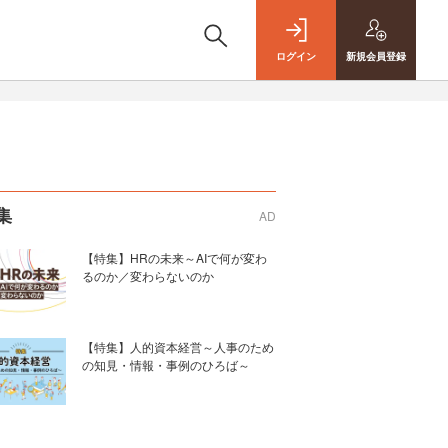
ログイン
新規
会員登録
集
AD
【特集】HRの未来～AIで何が変わ
るのか／変わらないのか
【特集】人的資本経営～人事のため
の知見・情報・事例のひろば～