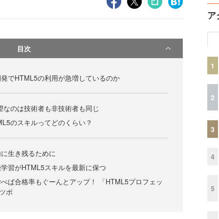
ア
目次
1
発でHTML5の利用が急増しているのか
2
有望なのは技術者も非技術者も同じ
ML5のスキルってどのくらい？
3
内に生き残るために
4
学習がHTML5スキルを最新に保つ
べば合格率もぐーんとアップ！ 「HTML5プロフェッ
5
ツボ