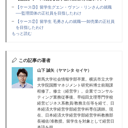
【ケース③】留学生グエン・ヴァン・リンさんの就職
──監理団体の正社員を目指したわけ
【ケース②】留学生 毛勇さんの就職──卸売業の正社員
を目指したわけ
もっと読む
この記事の著者
山下 誠矢（ヤマシタ セイヤ）
群馬大学社会情報学部卒業。横浜市立大学
大学院国際マネジメント研究科博士前期課
程修了。修士（経営学）。企業でコンサル
ティング業務従事後、早稲田文理専門学校
経営ビジネス系教員/教務主任等を経て、日
本経済大学経営学部経営学科専任講師。現
在、日本経済大学経営学部経営学科教務部
長補佐/准教授。留学生を対象として経営日
本語を担...