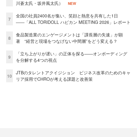
川蒼太氏・坂井風太氏）
NEW
全国の社員2400名が集い、笑顔と熱意を共有した1日
7
――「ALL TORIDOLL ハピカン MEETING 2026」レポート
食品製造業のエンゲージメントは「課長層の失速」が顕
8
著 “経営と現場をつなげない中間層”をどう変える？
「立ち上がりが遅い」の正体を探る——オンボーディング
9
を分解する4つの視点
JTBのタレントアクイジション ビジネス改革のためのキャ
10
リア採用でCHROが考える課題と改善策