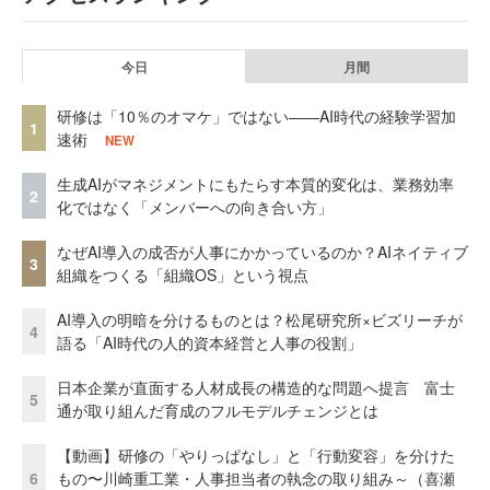
今日
月間
研修は「10％のオマケ」ではない——AI時代の経験学習加
1
速術
NEW
生成AIがマネジメントにもたらす本質的変化は、業務効率
2
化ではなく「メンバーへの向き合い方」
なぜAI導入の成否が人事にかかっているのか？AIネイティブ
3
組織をつくる「組織OS」という視点
AI導入の明暗を分けるものとは？松尾研究所×ビズリーチが
4
語る「AI時代の人的資本経営と人事の役割」
日本企業が直面する人材成長の構造的な問題へ提言 富士
5
通が取り組んだ育成のフルモデルチェンジとは
【動画】研修の「やりっぱなし」と「行動変容」を分けた
6
もの〜川崎重工業・人事担当者の執念の取り組み～（喜瀬