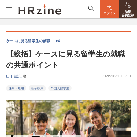
新規
ログイン
会員登録
ケースに見る留学生の就職 ｜ #4
【総括】ケースに見る留学生の就職
の共通ポイント
山下 誠矢
[著]
2022/12/20 08:00
採用・雇用
新卒採用
外国人留学生