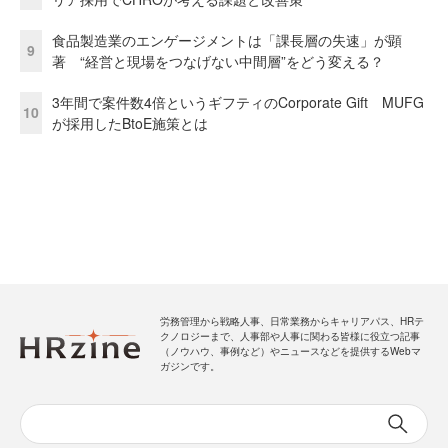
食品製造業のエンゲージメントは「課長層の失速」が顕
9
著 “経営と現場をつなげない中間層”をどう変える？
3年間で案件数4倍というギフティのCorporate Gift MUFG
10
が採用したBtoE施策とは
労務管理から戦略人事、日常業務からキャリアパス、HRテ
クノロジーまで、人事部や人事に関わる皆様に役立つ記事
（ノウハウ、事例など）やニュースなどを提供するWebマ
ガジンです。