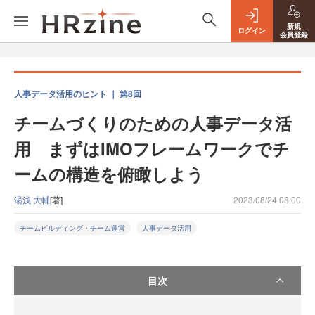
新規
ログイン
会員登録
人事データ活用のヒント ｜ 第8回
チームづくりのための人事データ活
用 まずはIMOフレームワークでチ
ームの構造を俯瞰しよう
湯浅 大輔
[著]
2023/08/24 08:00
チームビルディング・チーム運営
人事データ活用
目次