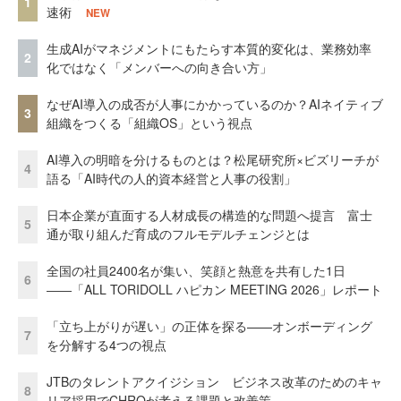
1
速術
NEW
生成AIがマネジメントにもたらす本質的変化は、業務効率
2
化ではなく「メンバーへの向き合い方」
なぜAI導入の成否が人事にかかっているのか？AIネイティブ
3
組織をつくる「組織OS」という視点
AI導入の明暗を分けるものとは？松尾研究所×ビズリーチが
4
語る「AI時代の人的資本経営と人事の役割」
日本企業が直面する人材成長の構造的な問題へ提言 富士
5
通が取り組んだ育成のフルモデルチェンジとは
全国の社員2400名が集い、笑顔と熱意を共有した1日
6
――「ALL TORIDOLL ハピカン MEETING 2026」レポート
「立ち上がりが遅い」の正体を探る——オンボーディング
7
を分解する4つの視点
JTBのタレントアクイジション ビジネス改革のためのキャ
8
リア採用でCHROが考える課題と改善策