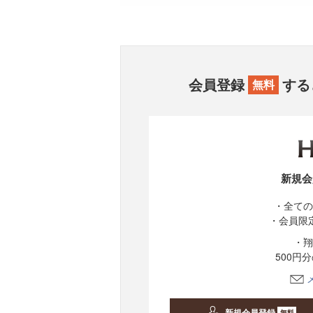
会員登録
する
無料
新規会
・全ての
・会員限
・翔
500円
新規会員登録
無料