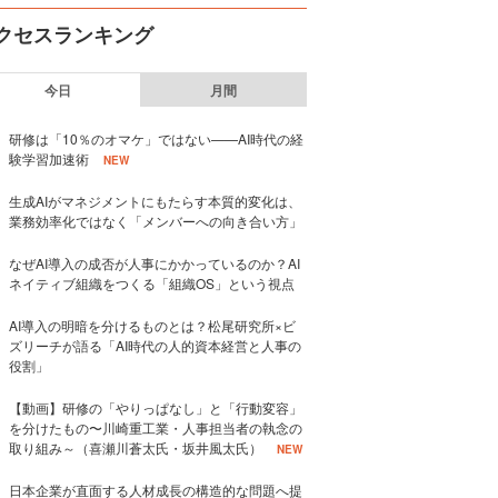
クセスランキング
今日
月間
研修は「10％のオマケ」ではない——AI時代の経
験学習加速術
NEW
生成AIがマネジメントにもたらす本質的変化は、
業務効率化ではなく「メンバーへの向き合い方」
なぜAI導入の成否が人事にかかっているのか？AI
ネイティブ組織をつくる「組織OS」という視点
AI導入の明暗を分けるものとは？松尾研究所×ビ
ズリーチが語る「AI時代の人的資本経営と人事の
役割」
【動画】研修の「やりっぱなし」と「行動変容」
を分けたもの〜川崎重工業・人事担当者の執念の
取り組み～（喜瀬川蒼太氏・坂井風太氏）
NEW
日本企業が直面する人材成長の構造的な問題へ提