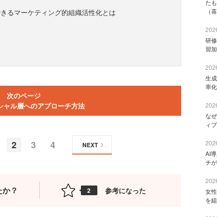
たも
（喜
できるマーケティング的組織活性化とは
2026
研修
習加
2026
生成
率化
次のページ
シャル層へのアプローチ方法
2026
なぜ
ィブ
2
3
4
2026
NEXT
AI
チが
2026
たか？
参考になった
2
女性
を組