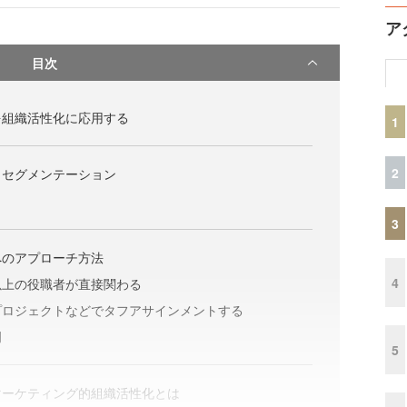
ア
目次
を組織活性化に応用する
1
2
とセグメンテーション
3
へのアプローチ方法
4
以上の役職者が直接関わる
プロジェクトなどでタフアサインメントする
例
5
マーケティング的組織活性化とは