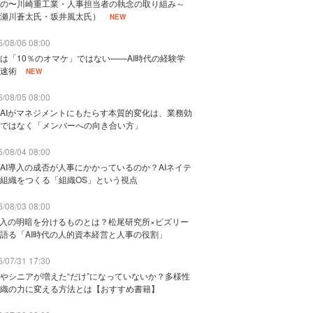
の〜川崎重工業・人事担当者の執念の取り組み～
瀬川蒼太氏・坂井風太氏）
NEW
/08/06 08:00
は「10％のオマケ」ではない——AI時代の経験学
速術
NEW
/08/05 08:00
AIがマネジメントにもたらす本質的変化は、業務効
ではなく「メンバーへの向き合い方」
/08/04 08:00
AI導入の成否が人事にかかっているのか？AIネイテ
組織をつくる「組織OS」という視点
/08/03 08:00
導入の明暗を分けるものとは？松尾研究所×ビズリー
語る「AI時代の人的資本経営と人事の役割」
/07/31 17:30
やシニアが増えた“だけ”になっていないか？多様性
織の力に変える方法とは【おすすめ書籍】