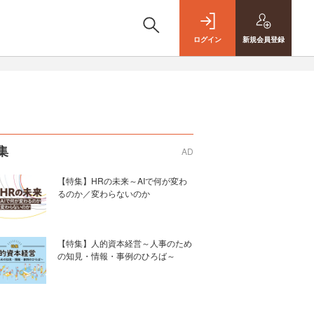
ログイン
新規
会員登録
集
AD
【特集】HRの未来～AIで何が変わ
るのか／変わらないのか
【特集】人的資本経営～人事のため
の知見・情報・事例のひろば～