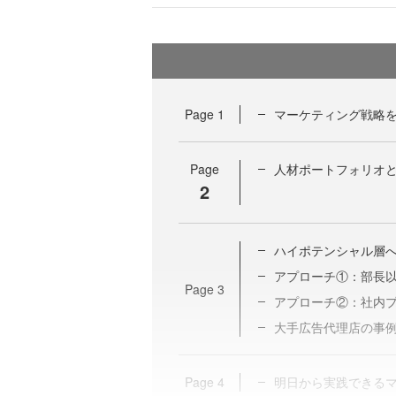
Page
1
マーケティング戦略
Page
人材ポートフォリオ
2
ハイポテンシャル層
アプローチ①：部長
Page
3
アプローチ②：社内
大手広告代理店の事
Page
4
明日から実践できる