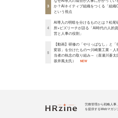
なぜAI導入の成否が人事にかかってい
3
か？AIネイティブ組織をつくる「組織
という視点
AI導入の明暗を分けるものとは？松尾
4
所×ビズリーチが語る「AI時代の人的
営と人事の役割」
【動画】研修の「やりっぱなし」と「
変容」を分けたもの〜川崎重工業・人
5
当者の執念の取り組み～（喜瀬川蒼太
坂井風太氏）
NEW
労務管理から戦略人事
を提供するWebマガジ