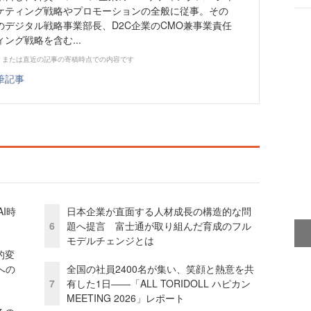
ケティング戦略やプロモーションの全般に従事。その
のデジタル戦略事業部長、D2C企業のCMO兼事業責任
ング戦略を含む...
、または直近の記事の寄稿時点での内容です
筆記事
I時
日本企業が直面する人材成長の構造的な問
6
題へ提言 富士通が取り組んだ育成のフル
モデルチェンジとは
的変
への
全国の社員2400名が集い、笑顔と熱意を共
7
有した1日――「ALL TORIDOLL ハピカン
MEETING 2026」レポート