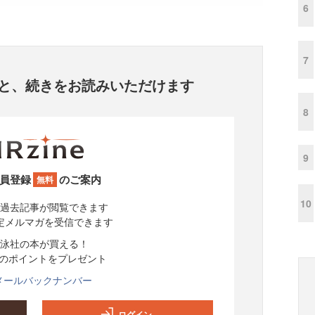
6
7
と、
続きをお読みいただけます
8
9
員登録
のご案内
無料
10
過去記事が閲覧できます
定メルマガを受信できます
泳社の本が買える！
分のポイントをプレゼント
メールバックナンバー
ログイン