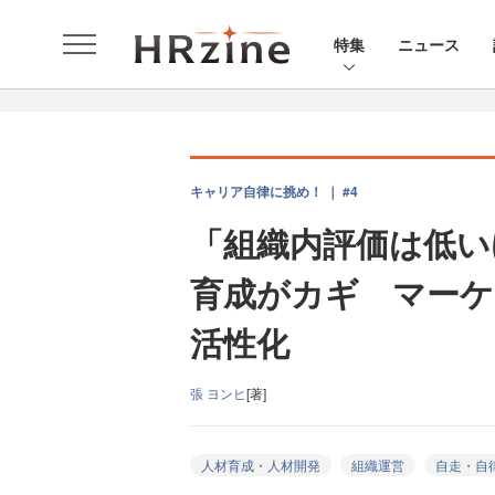
特集
ニュース
キャリア自律に挑め！ ｜ #4
「組織内評価は低い
育成がカギ マーケ
活性化
張 ヨンヒ
[著]
人材育成・人材開発
組織運営
自走・自