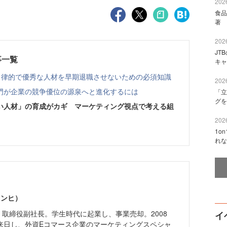
2026
食品
著 
2026
JT
事一覧
キャ
自律的で優秀な人材を早期退職させないための必須知識
2026
門が企業の競争優位の源泉へと進化するには
「立
グを
い人材」の育成がカギ マーケティング視点で考える組
2026
1o
れな
ヨンヒ）
SU 取締役副社長。学生時代に起業し、事業売却。2008
イ
来日し、外資Eコマース企業のマーケティングスペシャ