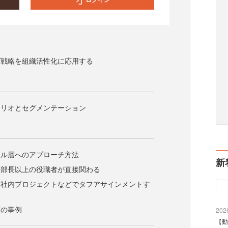
グ戦略を組織活性化に応用する
ォリオとセグメンテーション
ャル層へのアプローチ方法
新
：部長以上の役職者が直接関わる
：社内プロジェクトなどでタフアサインメントす
店の事例
2026
【動