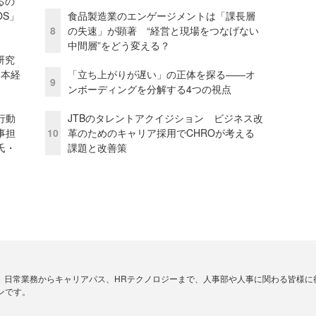
るの
OS」
食品製造業のエンゲージメントは「課長層
8
の失速」が顕著 “経営と現場をつなげない
中間層”をどう変える？
研究
資本経
「立ち上がりが遅い」の正体を探る——オ
9
ンボーディングを分解する4つの視点
行動
JTBのタレントアクイジション ビジネス改
事担
10
革のためのキャリア採用でCHROが考える
氏・
課題と改善策
、日常業務からキャリアパス、HRテクノロジーまで、人事部や人事に関わる皆様に
ンです。