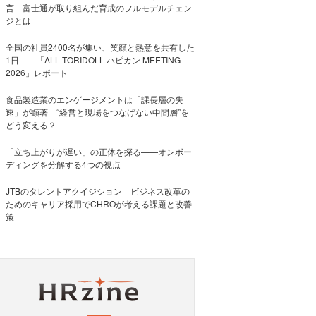
言 富士通が取り組んだ育成のフルモデルチェン
ジとは
全国の社員2400名が集い、笑顔と熱意を共有した
1日――「ALL TORIDOLL ハピカン MEETING
2026」レポート
食品製造業のエンゲージメントは「課長層の失
速」が顕著 “経営と現場をつなげない中間層”を
どう変える？
「立ち上がりが遅い」の正体を探る——オンボー
ディングを分解する4つの視点
JTBのタレントアクイジション ビジネス改革の
ためのキャリア採用でCHROが考える課題と改善
策