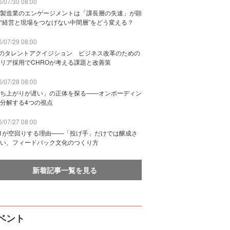
/07/30 08:00
製造業のエンゲージメントは「課長層の失速」が顕
“経営と現場をつなげない中間層”をどう変える？
/07/29 08:00
Bのタレントアクイジション ビジネス改革のための
リア採用でCHROが考える課題と改善策
/07/28 08:00
ち上がりが遅い」の正体を探る——オンボーディン
分解する4つの視点
/07/27 08:00
n1が空回りする理由——「投げ手」だけでは醸成さ
い、フィードバック文化のつくり方
新着記事一覧を見る
ベント