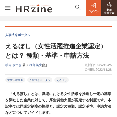
新規
ログイン
会員登録
人事法令ポータル
えるぼし（女性活躍推進企業認定）
とは？ 種類・基準・申請方法
横内 さつき
[著] /
内山 美央
[監]
更新日: 2024/10/25
公開日: 2023/11/28
女性活躍推進
人事法令ポータル
えるぼし
「えるぼし」とは、職場における女性活躍を推進し一定の基準
を満たした企業に対して、厚生労働大臣が認定する制度です。本
記事では同認定制度の概要と、認定の種類、認定基準、申請方法
などについてガイドします。