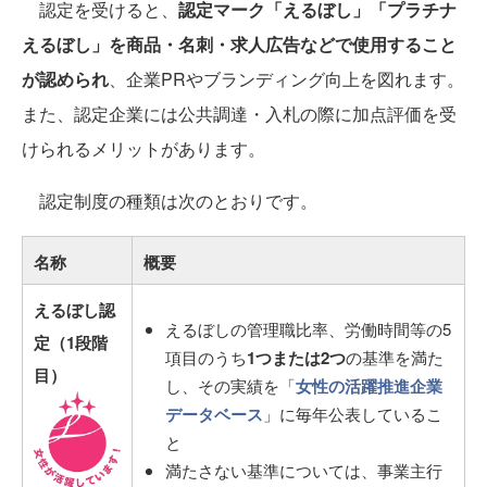
認定を受けると、
認定マーク「えるぼし」「プラチナ
えるぼし」を商品・名刺・求人広告などで使用すること
が認められ
、企業PRやブランディング向上を図れます。
また、認定企業には公共調達・入札の際に加点評価を受
けられるメリットがあります。
認定制度の種類は次のとおりです。
名称
概要
えるぼし認
えるぼしの管理職比率、労働時間等の5
定（1段階
項目のうち
1つまたは2つ
の基準を満た
目）
し、その実績を「
女性の活躍推進企業
データベース
」に毎年公表しているこ
と
満たさない基準については、事業主行