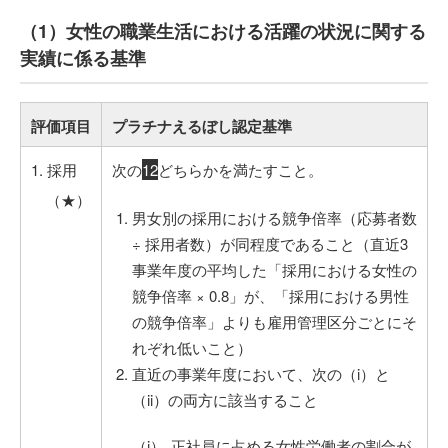
（1）女性の職業生活における活躍の状況に関する
実績に係る基準
評価項目
プラチナえるぼし認定基準
1. 採用
次の
1
2
どちらかを満たすこと。
（★）
男女別の採用における競争倍率（応募者数
÷ 採用者数）が同程度であること（直近3
事業年度の平均した「採用における女性の
競争倍率 × 0.8」が、「採用における男性
の競争倍率」よりも雇用管理区分ごとにそ
れぞれ低いこと）
直近の事業年度において、次の（i）と
（ii）の両方に該当すること
正社員に占める女性労働者の割合が