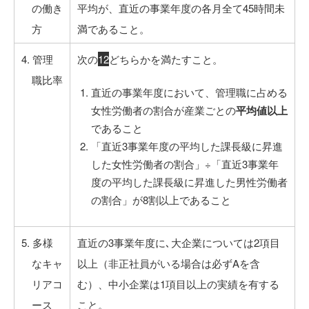
の働き
平均が、直近の事業年度の各月全て45時間未
方
満であること。
4. 管理
次の
1
2
どちらかを満たすこと。
職比率
直近の事業年度において、管理職に占める
女性労働者の割合が産業ごとの
平均値以上
であること
「直近3事業年度の平均した課長級に昇進
した女性労働者の割合」÷「直近3事業年
度の平均した課長級に昇進した男性労働者
の割合」が8割以上であること
5. 多様
直近の3事業年度に､大企業については2項目
なキャ
以上（非正社員がいる場合は必ずAを含
リアコ
む）、中小企業は1項目以上の実績を有する
ース
こと。