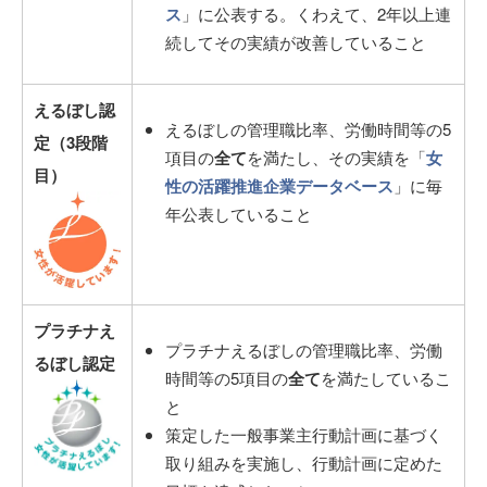
ス
」に公表する。くわえて、2年以上連
続してその実績が改善していること
えるぼし認
えるぼしの管理職比率、労働時間等の5
定（3段階
項目の
全て
を満たし、その実績を「
女
目）
性の活躍推進企業データベース
」に毎
年公表していること
プラチナえ
プラチナえるぼしの管理職比率、労働
るぼし認定
時間等の5項目の
全て
を満たしているこ
と
策定した一般事業主行動計画に基づく
取り組みを実施し、行動計画に定めた