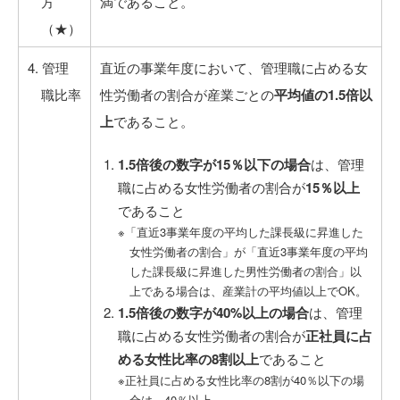
方
満であること。
（★）
4. 管理
直近の事業年度において、管理職に占める女
職比率
性労働者の割合が産業ごとの
平均値の1.5倍以
上
であること。
1.5倍後の数字が15％以下の場合
は、管理
職に占める女性労働者の割合が
15％以上
であること
※「直近3事業年度の平均した課長級に昇進した
女性労働者の割合」が「直近3事業年度の平均
した課長級に昇進した男性労働者の割合」以
上である場合は、産業計の平均値以上でOK。
1.5倍後の数字が40%以上の場合
は、管理
職に占める女性労働者の割合が
正社員に占
める女性比率の8割以上
であること
※正社員に占める女性比率の8割が40％以下の場
合は、40％以上。