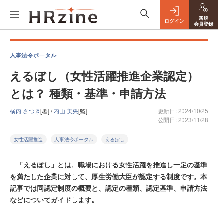
新規
ログイン
会員登録
人事法令ポータル
えるぼし（女性活躍推進企業認定）
とは？ 種類・基準・申請方法
横内 さつき
[著] /
内山 美央
[監]
更新日: 2024/10/25
公開日: 2023/11/28
女性活躍推進
人事法令ポータル
えるぼし
「えるぼし」とは、職場における女性活躍を推進し一定の基準
を満たした企業に対して、厚生労働大臣が認定する制度です。本
記事では同認定制度の概要と、認定の種類、認定基準、申請方法
などについてガイドします。