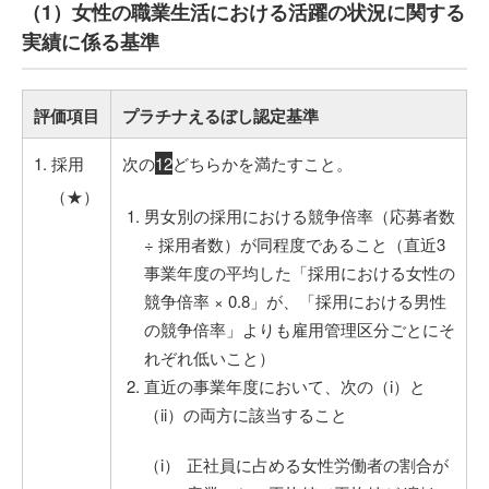
（1）女性の職業生活における活躍の状況に関する
実績に係る基準
評価項目
プラチナえるぼし認定基準
1. 採用
次の
1
2
どちらかを満たすこと。
（★）
男女別の採用における競争倍率（応募者数
÷ 採用者数）が同程度であること（直近3
事業年度の平均した「採用における女性の
競争倍率 × 0.8」が、「採用における男性
の競争倍率」よりも雇用管理区分ごとにそ
れぞれ低いこと）
直近の事業年度において、次の（i）と
（ii）の両方に該当すること
正社員に占める女性労働者の割合が