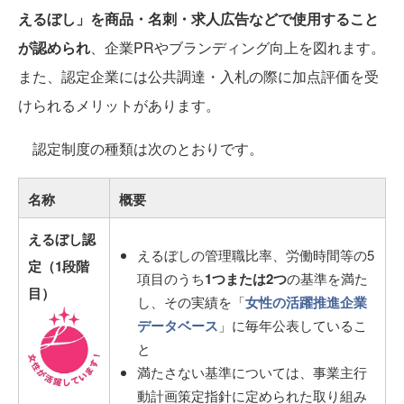
えるぼし」を商品・名刺・求人広告などで使用すること
が認められ
、企業PRやブランディング向上を図れます。
また、認定企業には公共調達・入札の際に加点評価を受
けられるメリットがあります。
認定制度の種類は次のとおりです。
名称
概要
えるぼし認
えるぼしの管理職比率、労働時間等の5
定（1段階
項目のうち
1つまたは2つ
の基準を満た
目）
し、その実績を「
女性の活躍推進企業
データベース
」に毎年公表しているこ
と
満たさない基準については、事業主行
動計画策定指針に定められた取り組み