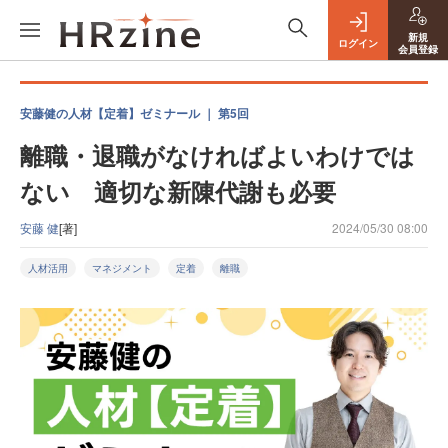
新規
ログイン
会員登録
安藤健の人材【定着】ゼミナール ｜ 第5回
離職・退職がなければよいわけでは
ない 適切な新陳代謝も必要
安藤 健
[著]
2024/05/30 08:00
人材活用
マネジメント
定着
離職