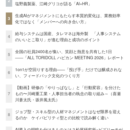
2
塩野義製薬、江崎グリコが語る「AI×HR」
生成AIがマネジメントにもたらす本質的変化は、業務効率
3
化ではなく「メンバーへの向き合い方」
給与システムは国産、タレマネは海外製 「人事システム
4
のいいとこ取り」が進む理由と成功のポイント
全国の社員2400名が集い、笑顔と熱意を共有した1日
5
――「ALL TORIDOLL ハピカン MEETING 2026」レポート
1on1が空回りする理由——「投げ手」だけでは醸成されな
6
い、フィードバック文化のつくり方
【動画】研修の「やりっぱなし」と「行動変容」を分けた
7
もの〜川崎重工業・人事担当者の執念の取り組み～（喜瀬
川蒼太氏・坂井風太氏）
ジョブ型・スキル型の人材マネジメントはなぜ限界を迎え
8
るのか ケイパビリティ型との比較で読み解く違い
AI導入の明暗を分けるものとは？松尾研究所×ビズリーチが