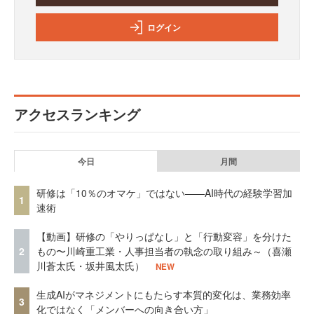
ログイン
アクセスランキング
今日
月間
研修は「10％のオマケ」ではない——AI時代の経験学習加
1
速術
【動画】研修の「やりっぱなし」と「行動変容」を分けた
2
もの〜川崎重工業・人事担当者の執念の取り組み～（喜瀬
川蒼太氏・坂井風太氏）
NEW
生成AIがマネジメントにもたらす本質的変化は、業務効率
3
化ではなく「メンバーへの向き合い方」