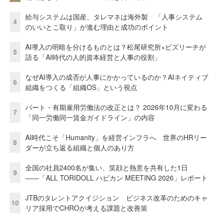
給与システムは国産、タレマネは海外製 「人事システム
4
のいいとこ取り」が進む理由と成功のポイント
AI導入の明暗を分けるものとは？松尾研究所×ビズリーチが
5
語る「AI時代の人的資本経営と人事の役割」
なぜAI導入の成否が人事にかかっているのか？AIネイティブ
6
組織をつくる「組織OS」という視点
パート・有期雇用労働法の改正とは？ 2026年10月に変わる
7
「同一労働同一賃金ガイドライン」の内容
AI時代こそ「Humanity」を経営インフラへ 世界のHRリー
8
ダーが立ち返る組織と個人のあり方
全国の社員2400名が集い、笑顔と熱意を共有した1日
9
――「ALL TORIDOLL ハピカン MEETING 2026」レポート
JTBのタレントアクイジション ビジネス改革のためのキャ
10
リア採用でCHROが考える課題と改善策