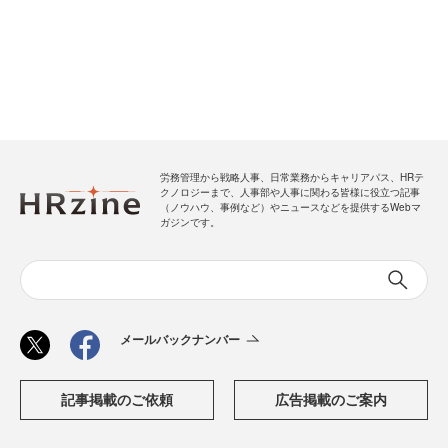
労務管理から戦略人事、日常業務からキャリアパス、HRテ
クノロジーまで、人事部や人事に関わる皆様に役立つ記事
（ノウハウ、事例など）やニュースなどを提供するWebマ
ガジンです。
メールバックナンバー
記事掲載のご依頼
広告掲載のご案内