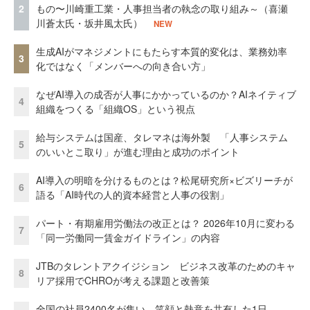
2
もの〜川崎重工業・人事担当者の執念の取り組み～（喜瀬
川蒼太氏・坂井風太氏）
NEW
生成AIがマネジメントにもたらす本質的変化は、業務効率
3
化ではなく「メンバーへの向き合い方」
なぜAI導入の成否が人事にかかっているのか？AIネイティブ
4
組織をつくる「組織OS」という視点
給与システムは国産、タレマネは海外製 「人事システム
5
のいいとこ取り」が進む理由と成功のポイント
AI導入の明暗を分けるものとは？松尾研究所×ビズリーチが
6
語る「AI時代の人的資本経営と人事の役割」
パート・有期雇用労働法の改正とは？ 2026年10月に変わる
7
「同一労働同一賃金ガイドライン」の内容
JTBのタレントアクイジション ビジネス改革のためのキャ
8
リア採用でCHROが考える課題と改善策
全国の社員2400名が集い、笑顔と熱意を共有した1日