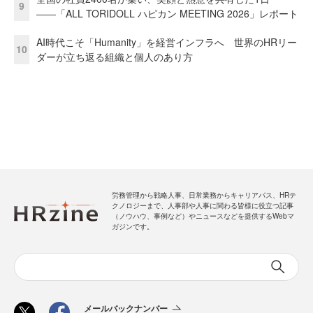
9
――「ALL TORIDOLL ハピカン MEETING 2026」レポート
AI時代こそ「Humanity」を経営インフラへ 世界のHRリー
10
ダーが立ち返る組織と個人のあり方
労務管理から戦略人事、日常業務からキャリアパス、HRテ
クノロジーまで、人事部や人事に関わる皆様に役立つ記事
（ノウハウ、事例など）やニュースなどを提供するWebマ
ガジンです。
メールバックナンバー