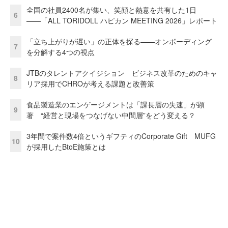
全国の社員2400名が集い、笑顔と熱意を共有した1日
6
――「ALL TORIDOLL ハピカン MEETING 2026」レポート
「立ち上がりが遅い」の正体を探る——オンボーディング
7
を分解する4つの視点
JTBのタレントアクイジション ビジネス改革のためのキャ
8
リア採用でCHROが考える課題と改善策
食品製造業のエンゲージメントは「課長層の失速」が顕
9
著 “経営と現場をつなげない中間層”をどう変える？
3年間で案件数4倍というギフティのCorporate Gift MUFG
10
が採用したBtoE施策とは