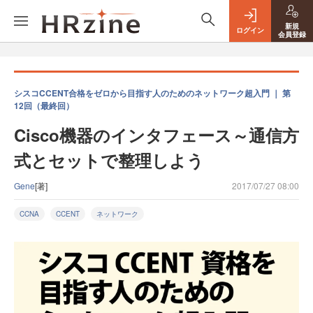
新規
ログイン
会員登録
シスコCCENT合格をゼロから目指す人のためのネットワーク超入門 ｜ 第
12回（最終回）
Cisco機器のインタフェース～通信方
式とセットで整理しよう
Gene
[著]
2017/07/27 08:00
CCNA
CCENT
ネットワーク