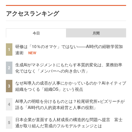
アクセスランキング
今日
月間
研修は「10％のオマケ」ではない——AI時代の経験学習加
1
速術
NEW
生成AIがマネジメントにもたらす本質的変化は、業務効率
2
化ではなく「メンバーへの向き合い方」
なぜAI導入の成否が人事にかかっているのか？AIネイティブ
3
組織をつくる「組織OS」という視点
AI導入の明暗を分けるものとは？松尾研究所×ビズリーチが
4
語る「AI時代の人的資本経営と人事の役割」
日本企業が直面する人材成長の構造的な問題へ提言 富士
5
通が取り組んだ育成のフルモデルチェンジとは