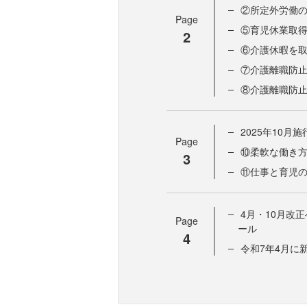
②所定外労働
Page
⑤育児休業取
2
⑥介護休暇を
⑦介護離職防
⑧介護離職防
2025年10月
Page
⑩柔軟な働き
3
⑪仕事と育児
4月・10月改
Page
ール
4
令和7年4月に