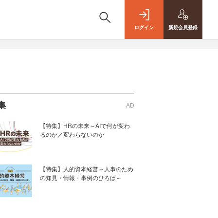
ログイン
新規
会員登録
集
AD
【特集】HRの未来～AIで何が変わ
るのか／変わらないのか
【特集】人的資本経営～人事のため
の知見・情報・事例のひろば～