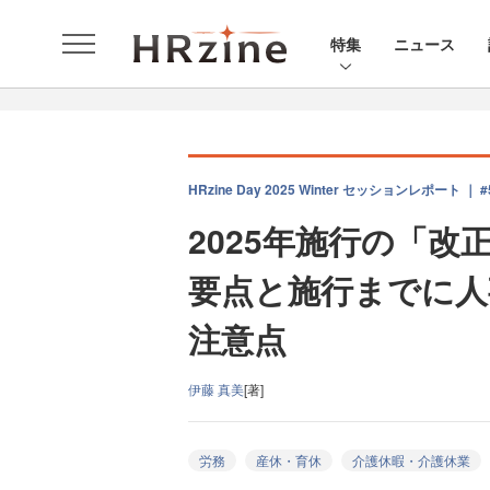
特集
ニュース
HRzine Day 2025 Winter セッションレポート ｜ #
2025年施行の「
要点と施行までに人
注意点
伊藤 真美
[著]
労務
産休・育休
介護休暇・介護休業