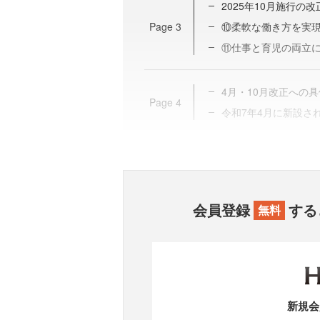
2025年10月施行の改
Page
3
⑩柔軟な働き方を実
⑪仕事と育児の両立
4月・10月改正への
Page
4
令和7年4月に新設さ
会員登録
する
無料
新規会