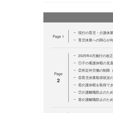
現行の育児・介護休
Page
1
育児休業への関心が
2025年4月施行の改
①子の看護休暇の見
②所定外労働の制限
Page
⑤育児休業取得状況
2
⑥介護休暇を取得で
⑦介護離職防止のた
⑧介護離職防止のた