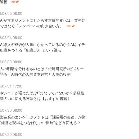
速術
NEW
/08/05 08:00
AIがマネジメントにもたらす本質的変化は、業務効
ではなく「メンバーへの向き合い方」
NEW
/08/04 08:00
AI導入の成否が人事にかかっているのか？AIネイテ
組織をつくる「組織OS」という視点
/08/03 08:00
導入の明暗を分けるものとは？松尾研究所×ビズリー
語る「AI時代の人的資本経営と人事の役割」
/07/31 17:30
やシニアが増えた“だけ”になっていないか？多様性
織の力に変える方法とは【おすすめ書籍】
/07/30 08:00
製造業のエンゲージメントは「課長層の失速」が顕
“経営と現場をつなげない中間層”をどう変える？
/07/29 08:00