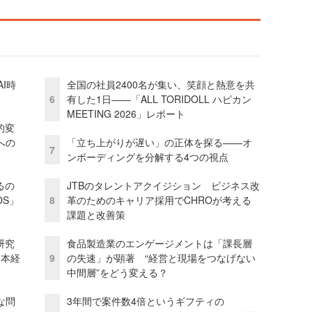
I時
全国の社員2400名が集い、笑顔と熱意を共
6
有した1日――「ALL TORIDOLL ハピカン
MEETING 2026」レポート
的変
への
「立ち上がりが遅い」の正体を探る——オ
7
ンボーディングを分解する4つの視点
るの
JTBのタレントアクイジション ビジネス改
OS」
8
革のためのキャリア採用でCHROが考える
課題と改善策
研究
食品製造業のエンゲージメントは「課長層
資本経
9
の失速」が顕著 “経営と現場をつなげない
中間層”をどう変える？
な問
3年間で案件数4倍というギフティの