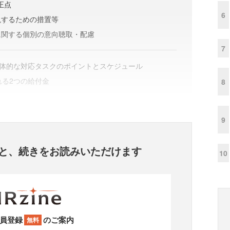
正点
6
現するための措置等
に関する個別の意向聴取・配慮
7
具体的な対応タスクのポイントとスケジュール
れる2つの給付金
8
9
と、
続きをお読みいただけます
10
員登録
のご案内
無料