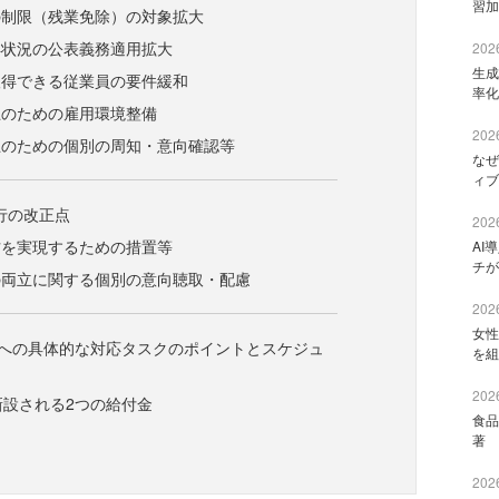
習加
の制限（残業免除）の対象拡大
得状況の公表義務適用拡大
2026
生成
取得できる従業員の要件緩和
率化
止のための雇用環境整備
2026
止のための個別の周知・意向確認等
なぜ
ィブ
施行の改正点
2026
方を実現するための措置等
AI
チが
の両立に関する個別の意向聴取・配慮
2026
女性
正への具体的な対応タスクのポイントとスケジュ
を組
2026
新設される2つの給付金
食品
著 
2026