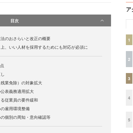
ア
目次
業法のおさらいと改正の概要
1
向上、いい人材を採用するためにも対応が必須に
2
正点
直し
3
（残業免除）の対象拡大
の公表義務適用拡大
4
きる従業員の要件緩和
めの雇用環境整備
めの個別の周知・意向確認等
5