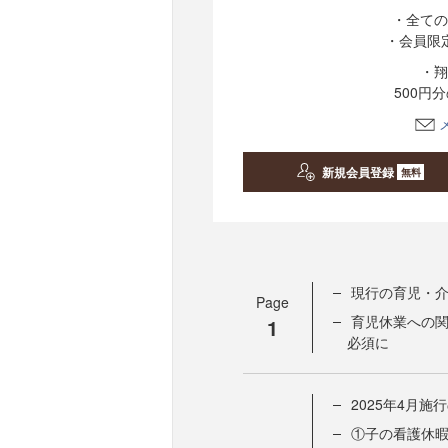
・全ての
・会員限
・翔
500円
新規会員登録
無料
現行の育児・
Page
育児休業への
1
必須に
2025年4月施
①子の看護休