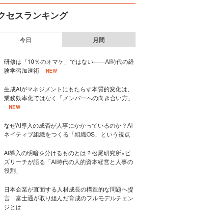
クセスランキング
今日
月間
研修は「10％のオマケ」ではない——AI時代の経
験学習加速術
NEW
生成AIがマネジメントにもたらす本質的変化は、
業務効率化ではなく「メンバーへの向き合い方」
NEW
なぜAI導入の成否が人事にかかっているのか？AI
ネイティブ組織をつくる「組織OS」という視点
AI導入の明暗を分けるものとは？松尾研究所×ビ
ズリーチが語る「AI時代の人的資本経営と人事の
役割」
日本企業が直面する人材成長の構造的な問題へ提
言 富士通が取り組んだ育成のフルモデルチェン
ジとは