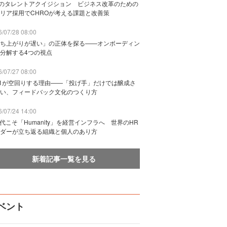
Bのタレントアクイジション ビジネス改革のための
リア採用でCHROが考える課題と改善策
/07/28 08:00
ち上がりが遅い」の正体を探る——オンボーディン
分解する4つの視点
/07/27 08:00
n1が空回りする理由——「投げ手」だけでは醸成さ
い、フィードバック文化のつくり方
/07/24 14:00
時代こそ「Humanity」を経営インフラへ 世界のHR
ダーが立ち返る組織と個人のあり方
新着記事一覧を見る
ベント