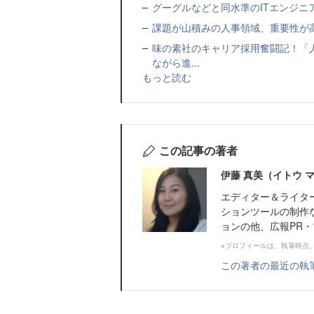
グーグルなどと同水準のITエンジニア
課題が山積みの人事領域、重要性が高
味の素社のキャリア採用奮闘記！「
ながら進...
もっと読む
この記事の著者
伊藤 真美（イトウ 
エディター＆ライタ
ションツールの制作
ョンの他、広報PR
※プロフィールは、執筆時点
この著者の最近の執