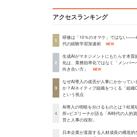
アクセスランキング
研修は「10％のオマケ」ではない——A
1
代の経験学習加速術
NEW
生成AIがマネジメントにもたらす本質
2
化は、業務効率化ではなく「メンバー
向き合い方」
NEW
なぜAI導入の成否が人事にかかってい
3
か？AIネイティブ組織をつくる「組織
という視点
AI導入の明暗を分けるものとは？松尾
4
所×ビズリーチが語る「AI時代の人的
営と人事の役割」
日本企業が直面する人材成長の構造的