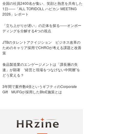
全国の社員2400名が集い、笑顔と熱意を共有した
1日――「ALL TORIDOLL ハピカン MEETING
2026」レポート
「立ち上がりが遅い」の正体を探る——オンボー
ディングを分解する4つの視点
JTBのタレントアクイジション ビジネス改革の
ためのキャリア採用でCHROが考える課題と改善
策
食品製造業のエンゲージメントは「課長層の失
速」が顕著 “経営と現場をつなげない中間層”を
どう変える？
3年間で案件数4倍というギフティのCorporate
Gift MUFGが採用したBtoE施策とは