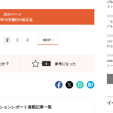
JT
キャ
次のページ
2026
25年10月施行の改正点
「立
グを
2026
2
3
4
NEXT
1o
れな
2026
AI
たか？
参考になった
4
リー
イ
ter セッションレポート連載記事一覧