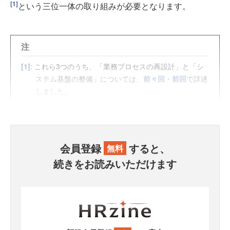
[1]
という三位一体の取り組みが必要となります。
注
[1]
: これら3つのうち、「業務プロセスの再設計」と「シ
ステム基盤の整備」については、
前々回
・
前回
で詳述
しました。
会員登録
すると、
無料
続きをお読みいただけます