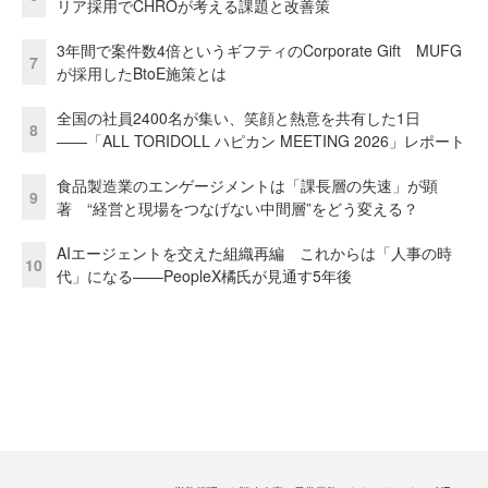
リア採用でCHROが考える課題と改善策
3年間で案件数4倍というギフティのCorporate Gift MUFG
7
が採用したBtoE施策とは
全国の社員2400名が集い、笑顔と熱意を共有した1日
8
――「ALL TORIDOLL ハピカン MEETING 2026」レポート
食品製造業のエンゲージメントは「課長層の失速」が顕
9
著 “経営と現場をつなげない中間層”をどう変える？
AIエージェントを交えた組織再編 これからは「人事の時
10
代」になる——PeopleX橘氏が見通す5年後