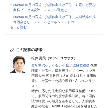
2025年10月の育児・介護休業法改正②～対応に必要な
業務プロセス設計、システム選定とロー...
2025年10月の育児・介護休業法改正①～人材戦略の推
進機会とし、システムとマネジメントの...
もっと読む
この記事の著者
松井 勇策（マツイ ユウサク）
産学連携シンクタンク iU組織研究機構
代表
理事・社労士。情報経営イノベーション専
門職大学 客員教授（人的資本経営・雇用政
策）。社労士・公認心理師・AIジェネラリ
スト。
時代に応じた先進的な雇用環境整備につい
て、雇用関係の制度や実務知識、特に国内
法や制度への知見を基本として、人的資本
経営の推進・AIやICT関係の知見を融合した