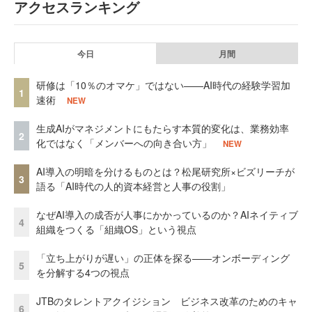
アクセスランキング
今日
月間
研修は「10％のオマケ」ではない——AI時代の経験学習加
1
速術
NEW
生成AIがマネジメントにもたらす本質的変化は、業務効率
2
化ではなく「メンバーへの向き合い方」
NEW
AI導入の明暗を分けるものとは？松尾研究所×ビズリーチが
3
語る「AI時代の人的資本経営と人事の役割」
なぜAI導入の成否が人事にかかっているのか？AIネイティブ
4
組織をつくる「組織OS」という視点
「立ち上がりが遅い」の正体を探る——オンボーディング
5
を分解する4つの視点
JTBのタレントアクイジション ビジネス改革のためのキャ
6