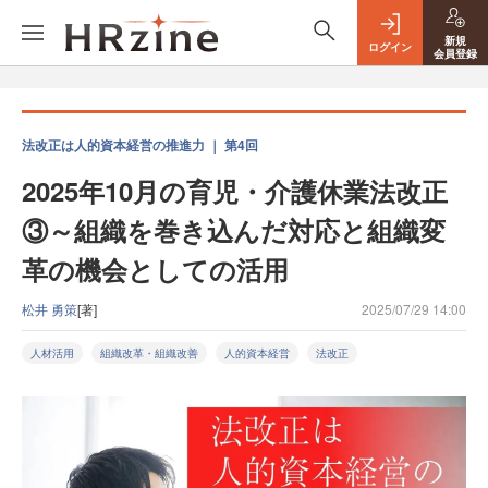
新規
ログイン
会員登録
法改正は人的資本経営の推進力 ｜ 第4回
2025年10月の育児・介護休業法改正
③～組織を巻き込んだ対応と組織変
革の機会としての活用
松井 勇策
[著]
2025/07/29 14:00
人材活用
組織改革・組織改善
人的資本経営
法改正