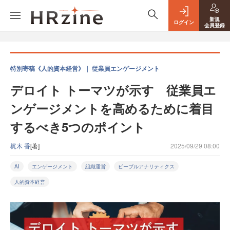
新規
ログイン
会員登録
特別寄稿《人的資本経営》｜ 従業員エンゲージメント
デロイト トーマツが示す 従業員エ
ンゲージメントを高めるために着目
するべき5つのポイント
梶木 香
[著]
2025/09/29 08:00
AI
エンゲージメント
組織運営
ピープルアナリティクス
人的資本経営