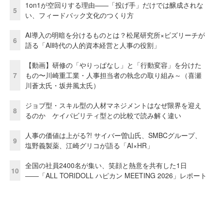
1on1が空回りする理由——「投げ手」だけでは醸成されな
5
い、フィードバック文化のつくり方
AI導入の明暗を分けるものとは？松尾研究所×ビズリーチが
6
語る「AI時代の人的資本経営と人事の役割」
【動画】研修の「やりっぱなし」と「行動変容」を分けた
7
もの〜川崎重工業・人事担当者の執念の取り組み～（喜瀬
川蒼太氏・坂井風太氏）
ジョブ型・スキル型の人材マネジメントはなぜ限界を迎え
8
るのか ケイパビリティ型との比較で読み解く違い
人事の価値は上がる?! サイバー曽山氏、SMBCグループ、
9
塩野義製薬、江崎グリコが語る「AI×HR」
全国の社員2400名が集い、笑顔と熱意を共有した1日
10
――「ALL TORIDOLL ハピカン MEETING 2026」レポート