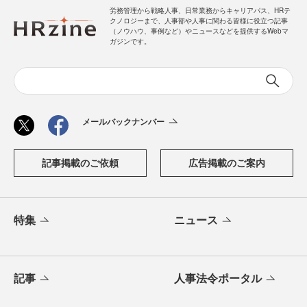
提供：jinjer株式会社
【AD】本記事の内容は記事掲載開始時点のものです 企画・制
作 株式会社翔泳社
労務管理から戦略人事、日常業務からキャリアパス、HRテ
クノロジーまで、人事部や人事に関わる皆様に役立つ記事
（ノウハウ、事例など）やニュースなどを提供するWebマ
ガジンです。
メールバックナンバー