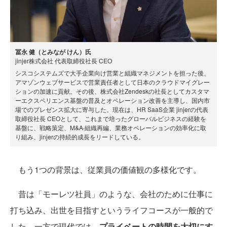
冨永 健（とみなが けん）氏
jinjer株式会社 代表取締役社長 CEO
シスコシステムズで⼤⼿企業向け営業と組織マネジメントを担った後、
アマゾンウェブサービスで営業責任者として⽇本のクラウドマイグレー
ションの加速に貢献。その後、株式会社Zendeskの社⻑としてカスタマ
ーエクスペリエンス基盤の普及とオペレーション改善を主導し、国内市
場でのプレゼンス拡⼤に寄与した。現在は、HR SaaS企業 jinjerの代表
取締役社⻑ CEOとして、これまで培ったグローバルビジネスの経験を
基盤に、戦略策定、M&A‧組織再編、業務オペレーションの効率化に取
り組み、jinjerの持続的成⻑をリードしている。
もう1つの背景は、従業員の価値観の多様化です。
昔は「モーレツ社員」のような、会社のために仕事に
打ち込み、出世を目指すというライフコースが一般的で
した。一方で現代では、
プライベートの時間を大切にす