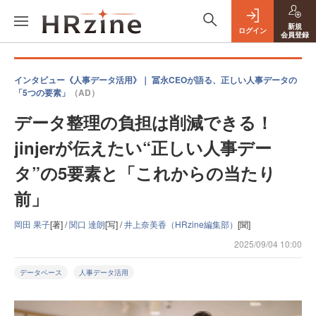
新規
ログイン
会員登録
インタビュー《人事データ活用》｜ 冨永CEOが語る、正しい人事データの
「5つの要素」
（AD）
データ整理の負担は削減できる！
jinjerが伝えたい“正しい人事デー
タ”の5要素と「これからの当たり
前」
岡田 果子
[著] /
関口 達朗
[写] /
井上奈美香（HRzine編集部）
[聞]
2025/09/04 10:00
データベース
人事データ活用