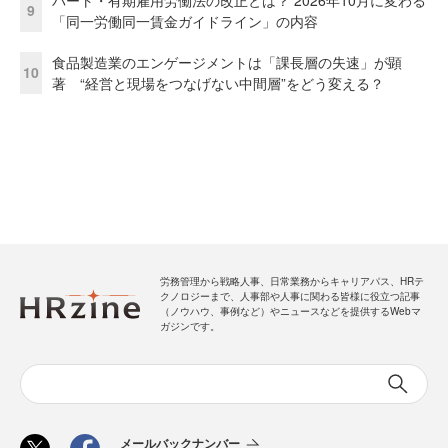
9
「同一労働同一賃金ガイドライン」の内容
食品製造業のエンゲージメントは「課長層の失速」が顕
10
著 “経営と現場をつなげない中間層”をどう変える？
労務管理から戦略人事、日常業務からキャリアパス、HRテ
クノロジーまで、人事部や人事に関わる皆様に役立つ記事
（ノウハウ、事例など）やニュースなどを提供するWebマ
ガジンです。
メールバックナンバー