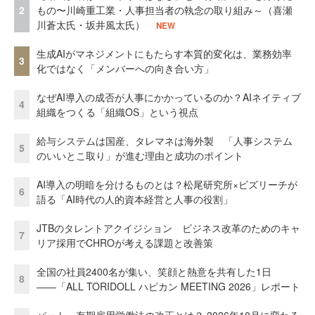
2
もの〜川崎重工業・人事担当者の執念の取り組み～（喜瀬
川蒼太氏・坂井風太氏）
NEW
生成AIがマネジメントにもたらす本質的変化は、業務効率
3
化ではなく「メンバーへの向き合い方」
なぜAI導入の成否が人事にかかっているのか？AIネイティブ
4
組織をつくる「組織OS」という視点
給与システムは国産、タレマネは海外製 「人事システム
5
のいいとこ取り」が進む理由と成功のポイント
AI導入の明暗を分けるものとは？松尾研究所×ビズリーチが
6
語る「AI時代の人的資本経営と人事の役割」
JTBのタレントアクイジション ビジネス改革のためのキャ
7
リア採用でCHROが考える課題と改善策
全国の社員2400名が集い、笑顔と熱意を共有した1日
8
――「ALL TORIDOLL ハピカン MEETING 2026」レポート
パート・有期雇用労働法の改正とは？ 2026年10月に変わる