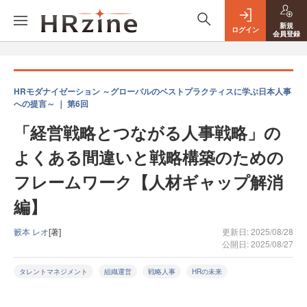
新規
ログイン
会員登録
HRモダナイゼーション ～グローバルのベストプラクティスに学ぶ日本人事
への提言～ ｜ 第6回
「経営戦略とつながる人事戦略」の
よくある間違いと戦略構築のための
フレームワーク【人材ギャップ解消
編】
籔本 レオ
[著]
更新日: 2025/08/28
公開日: 2025/08/27
タレントマネジメント
組織運営
戦略人事
HRの未来