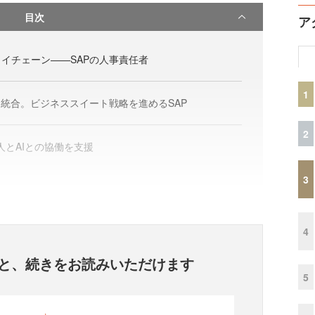
目次
ア
イチェーン——SAPの人事責任者
1
を統合。ビジネススイート戦略を進めるSAP
2
で人とAIとの協働を支援
3
4
と、
続きをお読みいただけます
5