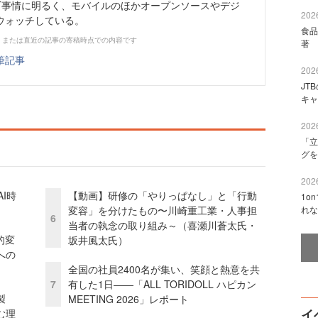
CT事情に明るく、モバイルのほかオープンソースやデジ
2026
ウォッチしている。
食品
、または直近の記事の寄稿時点での内容です
著 
筆記事
2026
JT
キャ
2026
「立
グを
2026
I時
【動画】研修の「やりっぱなし」と「行動
1o
変容」を分けたもの〜川崎重工業・人事担
れな
6
当者の執念の取り組み～（喜瀬川蒼太氏・
的変
坂井風太氏）
への
全国の社員2400名が集い、笑顔と熱意を共
7
有した1日――「ALL TORIDOLL ハピカン
外製
MEETING 2026」レポート
イ
む理