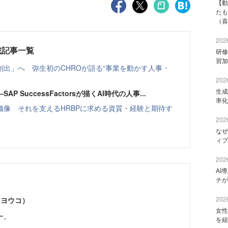
【動
たも
（喜
2026
載記事一覧
研修
習加
出」へ 弥生初のCHROが語る“事業を動かす人事・
2026
生成
SuccessFactorsが描くAI時代の人事...
率化
像 それを支えるHRBPに求める資質・経験と期待す
2026
なぜ
ィブ
2026
AI
チが
2026
 ヨウコ）
女性
ー。
を組