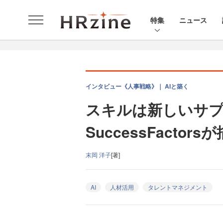
特集
ニュース
インタビュー《人事戦略》｜ AIと築く
スキルは新しいサプ
SuccessFacto
末岡 洋子
[著]
AI
人材活用
タレントマネジメント