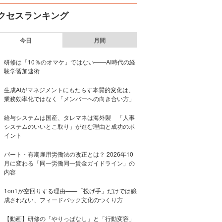
クセスランキング
今日
月間
研修は「10％のオマケ」ではない——AI時代の経
験学習加速術
生成AIがマネジメントにもたらす本質的変化は、
業務効率化ではなく「メンバーへの向き合い方」
給与システムは国産、タレマネは海外製 「人事
システムのいいとこ取り」が進む理由と成功のポ
イント
パート・有期雇用労働法の改正とは？ 2026年10
月に変わる「同一労働同一賃金ガイドライン」の
内容
1on1が空回りする理由——「投げ手」だけでは醸
成されない、フィードバック文化のつくり方
【動画】研修の「やりっぱなし」と「行動変容」