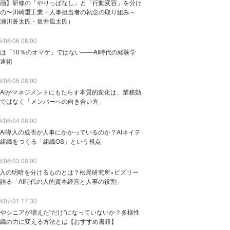
画】研修の「やりっぱなし」と「行動変容」を分け
の〜川崎重工業・人事担当者の執念の取り組み～
瀬川蒼太氏・坂井風太氏）
/08/06 08:00
は「10％のオマケ」ではない——AI時代の経験学
速術
/08/05 08:00
AIがマネジメントにもたらす本質的変化は、業務効
ではなく「メンバーへの向き合い方」
/08/04 08:00
AI導入の成否が人事にかかっているのか？AIネイテ
組織をつくる「組織OS」という視点
/08/03 08:00
導入の明暗を分けるものとは？松尾研究所×ビズリー
語る「AI時代の人的資本経営と人事の役割」
/07/31 17:30
やシニアが増えた“だけ”になっていないか？多様性
織の力に変える方法とは【おすすめ書籍】