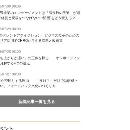
/07/30 08:00
製造業のエンゲージメントは「課長層の失速」が顕
“経営と現場をつなげない中間層”をどう変える？
/07/29 08:00
Bのタレントアクイジション ビジネス改革のための
リア採用でCHROが考える課題と改善策
/07/28 08:00
ち上がりが遅い」の正体を探る——オンボーディン
分解する4つの視点
/07/27 08:00
n1が空回りする理由——「投げ手」だけでは醸成さ
い、フィードバック文化のつくり方
新着記事一覧を見る
ベント