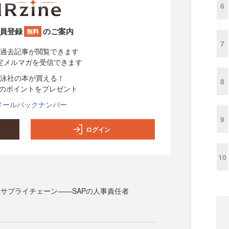
6
員登録
のご案内
無料
7
過去記事が閲覧できます
定メルマガを受信できます
泳社の本が買える！
8
分のポイントをプレゼント
メールバックナンバー
9
ログイン
10
サプライチェーン——SAPの人事責任者