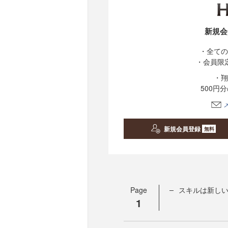
新規会
・全ての
・会員限
・翔
500円
新規会員登録
無料
Page
スキルは新しい
1