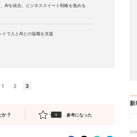
、AIを統合。ビジネススイート戦略を進める
ェントで人とAIとの協働を支援
1
2
3
新
たか？
参考になった
1
2026