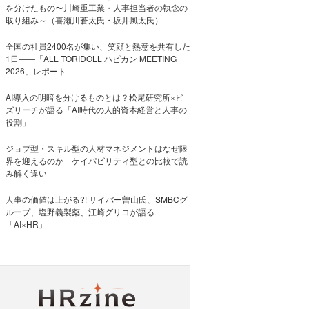
を分けたもの〜川崎重工業・人事担当者の執念の
取り組み～（喜瀬川蒼太氏・坂井風太氏）
全国の社員2400名が集い、笑顔と熱意を共有した
1日――「ALL TORIDOLL ハピカン MEETING
2026」レポート
AI導入の明暗を分けるものとは？松尾研究所×ビ
ズリーチが語る「AI時代の人的資本経営と人事の
役割」
ジョブ型・スキル型の人材マネジメントはなぜ限
界を迎えるのか ケイパビリティ型との比較で読
み解く違い
人事の価値は上がる?! サイバー曽山氏、SMBCグ
ループ、塩野義製薬、江崎グリコが語る
「AI×HR」