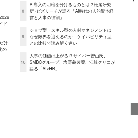
AI導入の明暗を分けるものとは？松尾研究
8
所×ビズリーチが語る「AI時代の人的資本経
026
営と人事の役割」
イド
ジョブ型・スキル型の人材マネジメントは
9
なぜ限界を迎えるのか ケイパビリティ型
」だけ
との比較で読み解く違い
化の
人事の価値は上がる?! サイバー曽山氏、
10
SMBCグループ、塩野義製薬、江崎グリコが
語る「AI×HR」