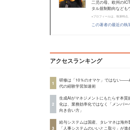
二児の母。欧州のI
タル規制動向なども
※プロフィールは、執筆時点
この著者の最近の執
アクセスランキング
研修は「10％のオマケ」ではない——A
1
代の経験学習加速術
生成AIがマネジメントにもたらす本質
2
化は、業務効率化ではなく「メンバー
向き合い方」
給与システムは国産、タレマネは海
3
「人事システムのいいとこ取り」が進