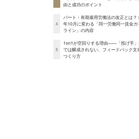
由と成功のポイント
パート・有期雇用労働法の改正とは？ 2
4
年10月に変わる「同一労働同一賃金ガ
ライン」の内容
1on1が空回りする理由——「投げ手
5
では醸成されない、フィードバック文
つくり方