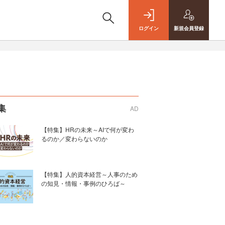
ログイン
新規
会員登録
集
AD
【特集】HRの未来～AIで何が変わ
るのか／変わらないのか
【特集】人的資本経営～人事のため
の知見・情報・事例のひろば～