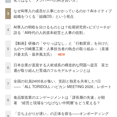
なぜAI導入の成否が人事にかかっているのか？AIネイティブ
3
組織をつくる「組織OS」という視点
AI導入の明暗を分けるものとは？松尾研究所×ビズリーチが
4
語る「AI時代の人的資本経営と人事の役割」
【動画】研修の「やりっぱなし」と「行動変容」を分けた
5
もの〜川崎重工業・人事担当者の執念の取り組み～（喜瀬
川蒼太氏・坂井風太氏）
NEW
日本企業が直面する人材成長の構造的な問題へ提言 富士
6
通が取り組んだ育成のフルモデルチェンジとは
全国の社員2400名が集い、笑顔と熱意を共有した1日
7
――「ALL TORIDOLL ハピカン MEETING 2026」レポート
食品製造業のエンゲージメントは「課長層の失速」が顕
8
著 “経営と現場をつなげない中間層”をどう変える？
「立ち上がりが遅い」の正体を探る——オンボーディング
9