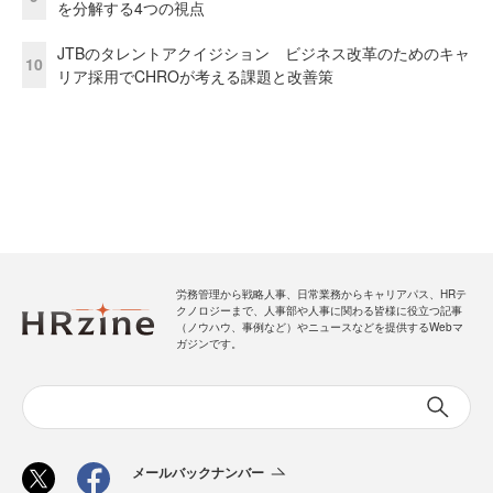
を分解する4つの視点
JTBのタレントアクイジション ビジネス改革のためのキャ
10
リア採用でCHROが考える課題と改善策
労務管理から戦略人事、日常業務からキャリアパス、HRテ
クノロジーまで、人事部や人事に関わる皆様に役立つ記事
（ノウハウ、事例など）やニュースなどを提供するWebマ
ガジンです。
メールバックナンバー