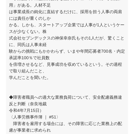
用」がある。人材不足
は事業成長の鈍化に直結するだけに、採用を担う人事の両肩
には責任が重くのしか
かる。しかも、スタートアップ企業では人事が1人というケー
スが少なくない。株
式会社セブンデックスの神保幸奈氏もその1人だが、驚くこと
に、同氏は人事未経
験からの挑戦にもかかわらず、いまや年間応募者700名・内定
承諾率100％で社員数
を倍増させるなど、見事成功を収めているという。その過程
で取り組んだこと、
学んだことを聞いた。
◆障害者職員への過大な業務負荷について、安全配慮義務違
反と判断（奈良地裁
令和4年7月15日）
〈人事労務事件簿 ｜ #51〉
障害者を雇用する場合には、その障害に応じた業務上の配
慮が事業者に求められ