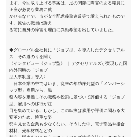
ます。今回取り上げる事案は、足の関節に障害のある職員に
正座が必要な業務に就
かせるなどで、市が安全配慮義務違反等で訴えられたもので
す。原告の職員は訴え
る前に自身の障害を理由に異動希望を出していました。
◆グローバル全社員に「ジョブ型」を導入したデクセリアル
ズ その道のりを聞く
〈インタビュー《ジョブ型》 ｜ デクセリアルズが実現した国
内外同時の「ジョブ
型人事制度」導入〉
日本企業の中ではいま、従来の年功序列型の「メンバーシ
ップ型」雇用から、職
務内容を定義しその職務や役割に基づいて評価する「ジョブ
型」雇用への移行が注
目を集めている。しかし、この転換は雇用や評価に関わる大
変革のため、慎重な姿
勢を見せる企業も少なくない。そうした中、電子部品や接合
材料、光学材料などの