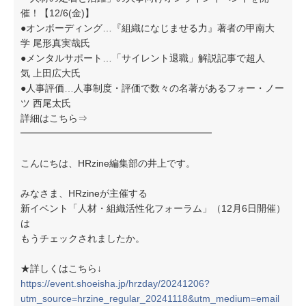
催！【12/6(金)】
●オンボーディング…『組織になじませる力』著者の甲南大
学 尾形真実哉氏
●メンタルサポート…「サイレント退職」解説記事で超人
気 上田広大氏
●人事評価…人事制度・評価で数々の名著があるフォー・ノー
ツ 西尾太氏
詳細はこちら⇒
━━━━━━━━━━━━━━━━━━━━
こんにちは、HRzine編集部の井上です。
みなさま、HRzineが主催する
新イベント「人材・組織活性化フォーラム」（12月6日開催）
は
もうチェックされましたか。
★詳しくはこちら↓
https://event.shoeisha.jp/hrzday/20241206?
utm_source=hrzine_regular_20241118&utm_medium=email