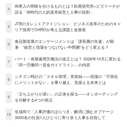
AI導入の明暗を分けるものとは？松尾研究所×ビズリーチが
4
語る「AI時代の人的資本経営と人事の役割」
JTBのタレントアクイジション ビジネス改革のためのキャ
5
リア採用でCHROが考える課題と改善策
食品製造業のエンゲージメントは「課長層の失速」が顕
6
著 “経営と現場をつなげない中間層”をどう変える？
パート・有期雇用労働法の改正とは？ 2026年10月に変わる
7
「同一労働同一賃金ガイドライン」の内容
シチズン時計の「スキル管理」実装録——現場の「可視化
8
にメリットがない」を乗り越え、見据える未来とは
「立ち上がりが遅い」の正体を探る——オンボーディング
9
を分解する4つの視点
生成AIで「人事評価のばらつき」解消に挑むオプテージ
10
3000名の社員1人ひとりに寄り添う人事を目指して