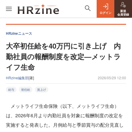
新規
ログイン
会員登録
HRzineニュース
大卒初任給を40万円に引き上げ 内
勤社員の報酬制度を改定—メットラ
イフ生命
HRzine編集部
[著]
2026/05/29 12:00
給与
初任給
賃上げ
メットライフ生命保険（以下、メットライフ生命）
は、2026年6月より内勤社員を対象に報酬制度の改定を
実施すると発表した。月例給与と季節賞与の配分見直し