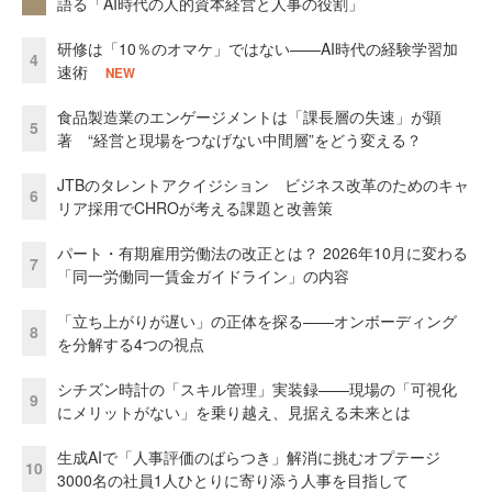
語る「AI時代の人的資本経営と人事の役割」
研修は「10％のオマケ」ではない——AI時代の経験学習加
4
速術
NEW
食品製造業のエンゲージメントは「課長層の失速」が顕
5
著 “経営と現場をつなげない中間層”をどう変える？
JTBのタレントアクイジション ビジネス改革のためのキャ
6
リア採用でCHROが考える課題と改善策
パート・有期雇用労働法の改正とは？ 2026年10月に変わる
7
「同一労働同一賃金ガイドライン」の内容
「立ち上がりが遅い」の正体を探る——オンボーディング
8
を分解する4つの視点
シチズン時計の「スキル管理」実装録——現場の「可視化
9
にメリットがない」を乗り越え、見据える未来とは
生成AIで「人事評価のばらつき」解消に挑むオプテージ
10
3000名の社員1人ひとりに寄り添う人事を目指して