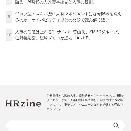
語る「AI時代の人的資本経営と人事の役割」
ジョブ型・スキル型の人材マネジメントはなぜ限界を迎え
9
るのか ケイパビリティ型との比較で読み解く違い
人事の価値は上がる?! サイバー曽山氏、SMBCグループ、
10
塩野義製薬、江崎グリコが語る「AI×HR」
労務管理から戦略人事、日常業務からキャリアパス、HRテ
クノロジーまで、人事部や人事に関わる皆様に役立つ記事
（ノウハウ、事例など）やニュースなどを提供するWebマ
ガジンです。