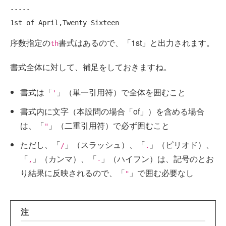
-----

1st of April,Twenty Sixteen
序数指定の
書式はあるので、「1st」と出力されます。
th
書式全体に対して、補足をしておきますね。
書式は「
」（単一引用符）で全体を囲むこと
'
書式内に文字（本設問の場合「of」）を含める場合
は、「
」（二重引用符）で必ず囲むこと
"
ただし、「
」（スラッシュ）、「
」（ピリオド）、
/
.
「
」（カンマ）、「
」（ハイフン）は、記号のとお
,
-
り結果に反映されるので、「
」で囲む必要なし
"
注