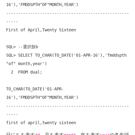
16'),'FMDDSPTH"OF"MONTH,YEAR')

---------------------------------------------------
-----

First of April,Twenty Sixteen

SQL> --選択肢b

SQL> SELECT TO_CHAR(TO_DATE('01-APR-16'),'fmddspth 
"of" month,year')

  2  FROM dual;

TO_CHAR(TO_DATE('01-APR-
16'),'FMDDSPTH"OF"MONTH,YEAR')

---------------------------------------------------
-----

first of april,twenty sixteen
日にちを表す
、月を表す
、年を表す
の各先頭