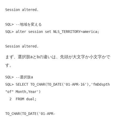
Session altered.

SQL> --地域を変える

SQL> alter session set NLS_TERRITORY=america;

Session altered.
まず、選択肢aとbの違いは、先頭が大文字か小文字かで
す。
SQL> --選択肢a

SQL> SELECT TO_CHAR(TO_DATE('01-APR-16'),'fmDdspth 
"of" Month,Year')

  2  FROM dual;

TO_CHAR(TO_DATE('01-APR-