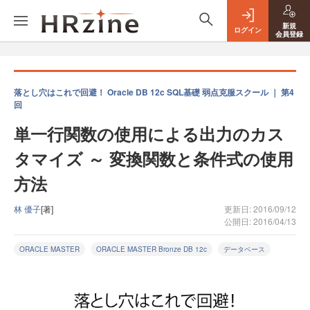
新規
ログイン
会員登録
落とし穴はこれで回避！ Oracle DB 12c SQL基礎 弱点克服スクール ｜ 第4
回
単一行関数の使用による出力のカス
タマイズ ～ 変換関数と条件式の使用
方法
林 優子
[著]
更新日: 2016/09/12
公開日: 2016/04/13
ORACLE MASTER
ORACLE MASTER Bronze DB 12c
データベース