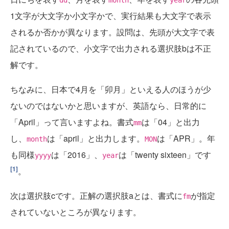
dd
month
year
1文字が大文字か小文字かで、実行結果も大文字で表示
されるか否かが異なります。設問は、先頭が大文字で表
記されているので、小文字で出力される選択肢bは不正
解です。
ちなみに、日本で4月を「卯月」といえる人のほうが少
ないのではないかと思いますが、英語なら、日常的に
「April」って言いますよね。書式
は「04」と出力
mm
し、
は「april」と出力します。
は「APR」。年
month
MON
も同様
は「2016」、
は「twenty sixteen」です
yyyy
year
[1]
。
次は選択肢cです。正解の選択肢aとは、書式に
が指定
fm
されていないところが異なります。