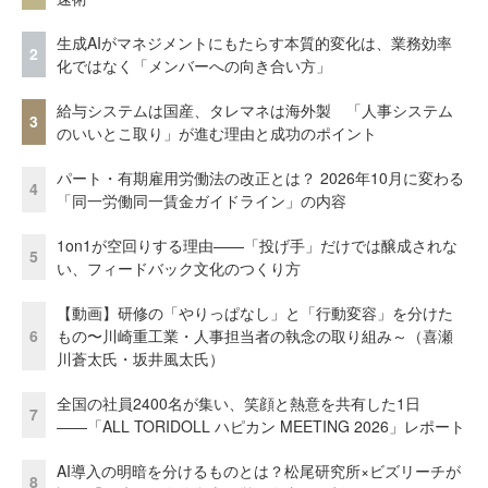
生成AIがマネジメントにもたらす本質的変化は、業務効率
2
化ではなく「メンバーへの向き合い方」
給与システムは国産、タレマネは海外製 「人事システム
3
のいいとこ取り」が進む理由と成功のポイント
パート・有期雇用労働法の改正とは？ 2026年10月に変わる
4
「同一労働同一賃金ガイドライン」の内容
1on1が空回りする理由——「投げ手」だけでは醸成されな
5
い、フィードバック文化のつくり方
【動画】研修の「やりっぱなし」と「行動変容」を分けた
6
もの〜川崎重工業・人事担当者の執念の取り組み～（喜瀬
川蒼太氏・坂井風太氏）
全国の社員2400名が集い、笑顔と熱意を共有した1日
7
――「ALL TORIDOLL ハピカン MEETING 2026」レポート
AI導入の明暗を分けるものとは？松尾研究所×ビズリーチが
8