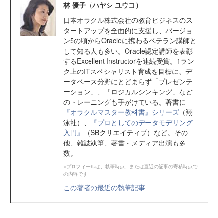
林 優子（ハヤシ ユウコ）
日本オラクル株式会社の教育ビジネスのス
タートアップを全面的に支援し、バージョ
ン5の頃からOracleに携わるベテラン講師と
して知る人も多い。Oracle認定講師を表彰
するExcellent Instructorを連続受賞。1ラン
ク上のITスペシャリスト育成を目標に、デ
ータベース分野にとどまらず「プレゼンテ
ーション」、「ロジカルシンキング」など
のトレーニングも手がけている。著書に
『オラクルマスター教科書』シリーズ
（翔
泳社）、
『プロとしてのデータモデリング
入門』
（SBクリエイティブ）など。その
他、雑誌執筆、著書・メディア出演も多
数。
※プロフィールは、執筆時点、または直近の記事の寄稿時点で
の内容です
この著者の最近の執筆記事