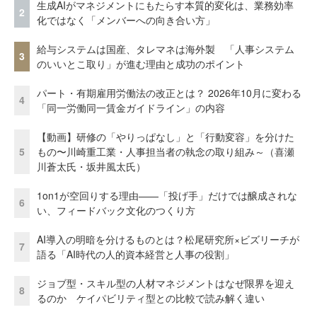
生成AIがマネジメントにもたらす本質的変化は、業務効率
2
化ではなく「メンバーへの向き合い方」
給与システムは国産、タレマネは海外製 「人事システム
3
のいいとこ取り」が進む理由と成功のポイント
パート・有期雇用労働法の改正とは？ 2026年10月に変わる
4
「同一労働同一賃金ガイドライン」の内容
【動画】研修の「やりっぱなし」と「行動変容」を分けた
5
もの〜川崎重工業・人事担当者の執念の取り組み～（喜瀬
川蒼太氏・坂井風太氏）
1on1が空回りする理由——「投げ手」だけでは醸成されな
6
い、フィードバック文化のつくり方
AI導入の明暗を分けるものとは？松尾研究所×ビズリーチが
7
語る「AI時代の人的資本経営と人事の役割」
ジョブ型・スキル型の人材マネジメントはなぜ限界を迎え
8
るのか ケイパビリティ型との比較で読み解く違い