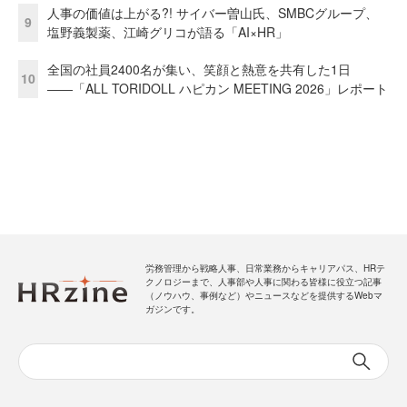
人事の価値は上がる?! サイバー曽山氏、SMBCグループ、
9
塩野義製薬、江崎グリコが語る「AI×HR」
全国の社員2400名が集い、笑顔と熱意を共有した1日
10
――「ALL TORIDOLL ハピカン MEETING 2026」レポート
労務管理から戦略人事、日常業務からキャリアパス、HRテ
クノロジーまで、人事部や人事に関わる皆様に役立つ記事
（ノウハウ、事例など）やニュースなどを提供するWebマ
ガジンです。