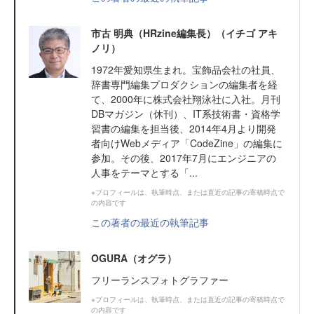
市古 明典（HRzine編集長）（イチゴ アキ
ノリ）
1972年愛知県生まれ。宝飾品会社の社員、
辞書専門編集プロダクションの編集者を経
て、2000年に株式会社翔泳社に入社。月刊
DBマガジン（休刊）、IT系技術書・資格学
習書の編集を担当後、2014年4月より開発
者向けWebメディア「CodeZine」の編集に
参加。その後、2017年7月にエンジニアの
人事をテーマとする「...
※プロフィールは、執筆時点、または直近の記事の寄稿時点で
の内容です
この著者の最近の執筆記事
OGURA（オグラ）
フリーランスフォトグラファー
※プロフィールは、執筆時点、または直近の記事の寄稿時点で
の内容です