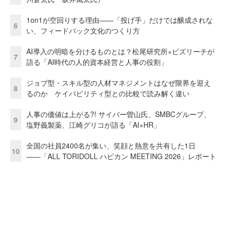
1on1が空回りする理由——「投げ手」だけでは醸成されな
6
い、フィードバック文化のつくり方
AI導入の明暗を分けるものとは？松尾研究所×ビズリーチが
7
語る「AI時代の人的資本経営と人事の役割」
ジョブ型・スキル型の人材マネジメントはなぜ限界を迎え
8
るのか ケイパビリティ型との比較で読み解く違い
人事の価値は上がる?! サイバー曽山氏、SMBCグループ、
9
塩野義製薬、江崎グリコが語る「AI×HR」
全国の社員2400名が集い、笑顔と熱意を共有した1日
10
――「ALL TORIDOLL ハピカン MEETING 2026」レポート