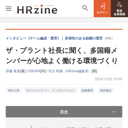
新規
ログイン
会員登録
インタビュー《チーム編成・運営》｜ 多様性のある組織の運営
（AD）
ザ・プラント社長に聞く、多国籍メ
ンバーが心地よく働ける環境づくり
伊藤 真美
[著] /
OGURA
[写] /
市古 明典（HRzine編集長）
[聞]
2020/12/22 10:00
海外人材
ダイバーシティー・インクルージョン
組織運営
海外拠点
目次