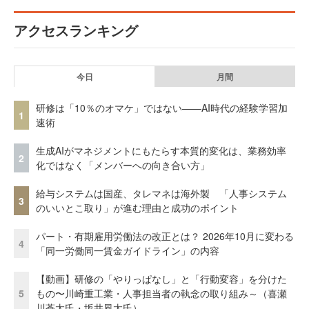
アクセスランキング
今日
月間
研修は「10％のオマケ」ではない——AI時代の経験学習加
1
速術
生成AIがマネジメントにもたらす本質的変化は、業務効率
2
化ではなく「メンバーへの向き合い方」
給与システムは国産、タレマネは海外製 「人事システム
3
のいいとこ取り」が進む理由と成功のポイント
パート・有期雇用労働法の改正とは？ 2026年10月に変わる
4
「同一労働同一賃金ガイドライン」の内容
【動画】研修の「やりっぱなし」と「行動変容」を分けた
5
もの〜川崎重工業・人事担当者の執念の取り組み～（喜瀬
川蒼太氏・坂井風太氏）