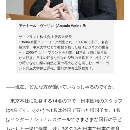
アナトール・ヴァリン（Anatole Varin）氏
ザ・プラント株式会社 代表取締役
1968年米国ニューヨーク州生まれ。1997年に来日。名古
屋大学、中京大学などで教鞭を執った後ITビジネスの世界
へ。2005年にザ・プラントを創業。日本食（特に焼き鳥）
が大好き。日本の好きな街は山梨県の笛吹市で、桃やブド
ウ狩りなど山梨の自然と夏の花火などを楽しむ。ポートラ
ンド州立大学修士課程、愛知大学修士課程修了。
――現在、どんな方が働いていらっしゃるのですか。
東京本社に勤務する14名の中で、日本国籍のスタッフ
は4名です。そのうち1名は外国で育った帰国子女、1名
はインターナショナルスクールでさまざまな国籍の子ど
もたちと一緒に修業、残り2名のみが日本で日本の教育