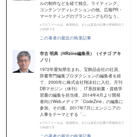
ルの制作などを経て独立。ライティング、
コンテンツディレクションの他、広報PR・
マーケティングのプランニングも行なう。
※プロフィールは、執筆時点、または直近の記事の寄稿時点で
の内容です
この著者の最近の執筆記事
市古 明典（HRzine編集長）（イチゴ アキ
ノリ）
1972年愛知県生まれ。宝飾品会社の社員、
辞書専門編集プロダクションの編集者を経
て、2000年に株式会社翔泳社に入社。月刊
DBマガジン（休刊）、IT系技術書・資格学
習書の編集を担当後、2014年4月より開発
者向けWebメディア「CodeZine」の編集に
参加。その後、2017年7月にエンジニアの
人事をテーマとする「...
※プロフィールは、執筆時点、または直近の記事の寄稿時点で
の内容です
この著者の最近の執筆記事