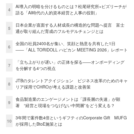
AI導入の明暗を分けるものとは？松尾研究所×ビズリーチが
4
語る「AI時代の人的資本経営と人事の役割」
日本企業が直面する人材成長の構造的な問題へ提言 富士
5
通が取り組んだ育成のフルモデルチェンジとは
全国の社員2400名が集い、笑顔と熱意を共有した1日
6
――「ALL TORIDOLL ハピカン MEETING 2026」レポート
「立ち上がりが遅い」の正体を探る——オンボーディング
7
を分解する4つの視点
JTBのタレントアクイジション ビジネス改革のためのキャ
8
リア採用でCHROが考える課題と改善策
食品製造業のエンゲージメントは「課長層の失速」が顕
9
著 “経営と現場をつなげない中間層”をどう変える？
3年間で案件数4倍というギフティのCorporate Gift MUFG
10
が採用したBtoE施策とは