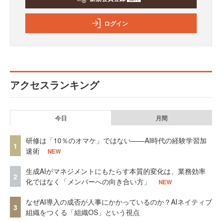
ログイン
アクセスランキング
今日
月間
研修は「10％のオマケ」ではない——AI時代の経験学習加
1
速術
NEW
生成AIがマネジメントにもたらす本質的変化は、業務効率
2
化ではなく「メンバーへの向き合い方」
NEW
なぜAI導入の成否が人事にかかっているのか？AIネイティブ
3
組織をつくる「組織OS」という視点