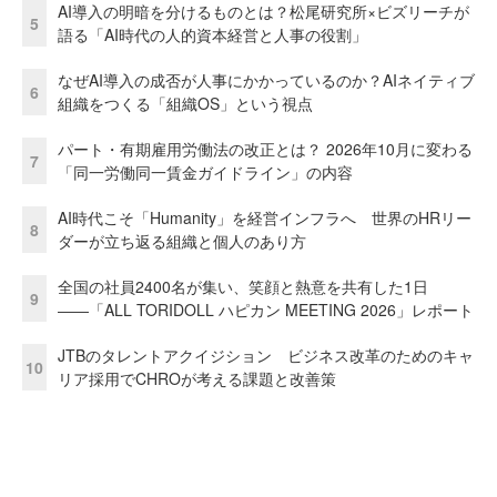
AI導入の明暗を分けるものとは？松尾研究所×ビズリーチが
5
語る「AI時代の人的資本経営と人事の役割」
なぜAI導入の成否が人事にかかっているのか？AIネイティブ
6
組織をつくる「組織OS」という視点
パート・有期雇用労働法の改正とは？ 2026年10月に変わる
7
「同一労働同一賃金ガイドライン」の内容
AI時代こそ「Humanity」を経営インフラへ 世界のHRリー
8
ダーが立ち返る組織と個人のあり方
全国の社員2400名が集い、笑顔と熱意を共有した1日
9
――「ALL TORIDOLL ハピカン MEETING 2026」レポート
JTBのタレントアクイジション ビジネス改革のためのキャ
10
リア採用でCHROが考える課題と改善策