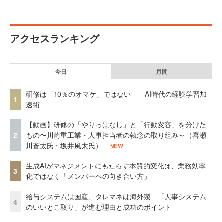
アクセスランキング
今日
月間
研修は「10％のオマケ」ではない——AI時代の経験学習加
1
速術
【動画】研修の「やりっぱなし」と「行動変容」を分けた
2
もの〜川崎重工業・人事担当者の執念の取り組み～（喜瀬
川蒼太氏・坂井風太氏）
NEW
生成AIがマネジメントにもたらす本質的変化は、業務効率
3
化ではなく「メンバーへの向き合い方」
給与システムは国産、タレマネは海外製 「人事システム
4
のいいとこ取り」が進む理由と成功のポイント