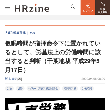
新規
ログイン
会員登録
人事労務事件簿 ｜ #20
仮眠時間が指揮命令下に置かれてい
るとして、労基法上の労働時間に該
当すると判断（千葉地裁 平成29年5
月17日）
坂本 直紀
[著]
2022/04/06 08:00
労務
訴訟
時間外・深夜労働割増賃金
時間外労働
労働時間