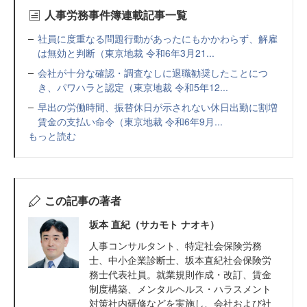
人事労務事件簿連載記事一覧
社員に度重なる問題行動があったにもかかわらず、解雇
は無効と判断（東京地裁 令和6年3月21...
会社が十分な確認・調査なしに退職勧奨したことにつ
き、パワハラと認定（東京地裁 令和5年12...
早出の労働時間、振替休日が示されない休日出勤に割増
賃金の支払い命令（東京地裁 令和6年9月...
もっと読む
この記事の著者
坂本 直紀（サカモト ナオキ）
人事コンサルタント、特定社会保険労務
士、中小企業診断士、坂本直紀社会保険労
務士代表社員。就業規則作成・改訂、賃金
制度構築、メンタルヘルス・ハラスメント
対策社内研修などを実施し、会社および社