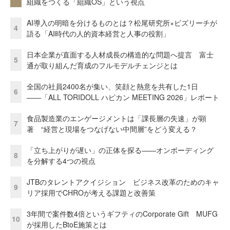
組織をつくる「組織OS」という視点
AI導入の明暗を分けるものとは？松尾研究所×ビズリーチが
4
語る「AI時代の人的資本経営と人事の役割」
日本企業が直面する人材成長の構造的な問題へ提言 富士
5
通が取り組んだ育成のフルモデルチェンジとは
全国の社員2400名が集い、笑顔と熱意を共有した1日
6
――「ALL TORIDOLL ハピカン MEETING 2026」レポート
食品製造業のエンゲージメントは「課長層の失速」が顕
7
著 “経営と現場をつなげない中間層”をどう変える？
「立ち上がりが遅い」の正体を探る——オンボーディング
8
を分解する4つの視点
JTBのタレントアクイジション ビジネス改革のためのキャ
9
リア採用でCHROが考える課題と改善策
3年間で案件数4倍というギフティのCorporate Gift MUFG
10
が採用したBtoE施策とは