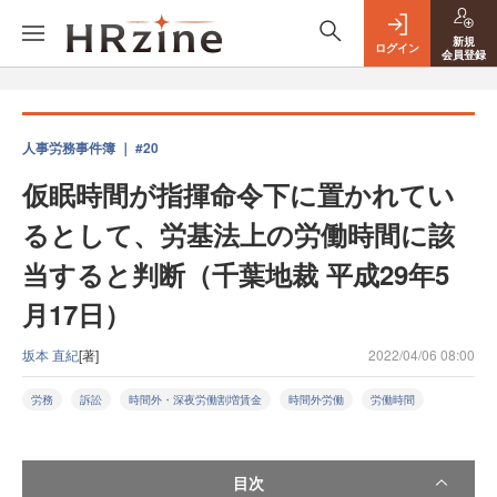
新規
ログイン
会員登録
人事労務事件簿 ｜ #20
仮眠時間が指揮命令下に置かれてい
るとして、労基法上の労働時間に該
当すると判断（千葉地裁 平成29年5
月17日）
坂本 直紀
[著]
2022/04/06 08:00
労務
訴訟
時間外・深夜労働割増賃金
時間外労働
労働時間
目次