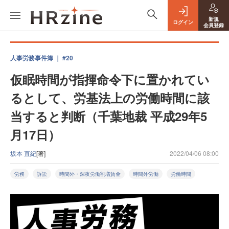
新規
ログイン
会員登録
人事労務事件簿 ｜ #20
仮眠時間が指揮命令下に置かれてい
るとして、労基法上の労働時間に該
当すると判断（千葉地裁 平成29年5
月17日）
坂本 直紀
[著]
2022/04/06 08:00
労務
訴訟
時間外・深夜労働割増賃金
時間外労働
労働時間