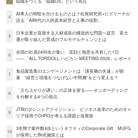
組織をつくる「組織OS」という視点
AI導入の明暗を分けるものとは？松尾研究所×ビズリーチが
4
語る「AI時代の人的資本経営と人事の役割」
日本企業が直面する人材成長の構造的な問題へ提言 富士
5
通が取り組んだ育成のフルモデルチェンジとは
全国の社員2400名が集い、笑顔と熱意を共有した1日
6
――「ALL TORIDOLL ハピカン MEETING 2026」レポート
食品製造業のエンゲージメントは「課長層の失速」が顕
7
著 “経営と現場をつなげない中間層”をどう変える？
「立ち上がりが遅い」の正体を探る——オンボーディング
8
を分解する4つの視点
JTBのタレントアクイジション ビジネス改革のためのキャ
9
リア採用でCHROが考える課題と改善策
3年間で案件数4倍というギフティのCorporate Gift MUFG
10
が採用したBtoE施策とは