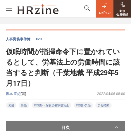
新規
ログイン
会員登録
人事労務事件簿 ｜ #20
仮眠時間が指揮命令下に置かれてい
るとして、労基法上の労働時間に該
当すると判断（千葉地裁 平成29年5
月17日）
坂本 直紀
[著]
2022/04/06 08:00
労務
訴訟
時間外・深夜労働割増賃金
時間外労働
労働時間
目次