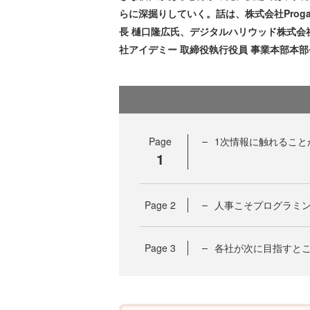
らに深掘りしていく。話は、株式会社Proga
長 樋口隆広氏、デジタルハリウッド株式会社 執行
社アイデミー 取締役執行役員 事業本部本部
Page
1次情報に触れること
1
Page
2
人事こそプログラミ
Page
3
各社が次に目指すと