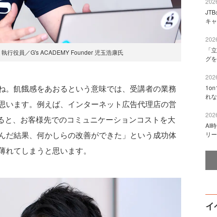
2026
JT
キャ
2026
「立
役員／G's ACADEMY Founder 児玉浩康氏
グを
2026
。飢餓感をあおるという意味では、受講者の業務
1o
れな
思います。例えば、インターネット広告代理店の営
2026
れると、お客様先でのコミュニケーションコストを大
AI
んだ結果、何かしらの改善ができた」という成功体
リー
薄れてしまうと思います。
イ