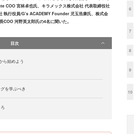
te COO 宮林卓也氏、キラメックス株式会社 代表取締役社
6
役員/G’s ACADEMY Founder 児玉浩康氏、株式会
長COO 河野英太郎氏の4名に聞いた。
7
目次
8
から始めよう
9
ングを学ぶべき
10
ころ