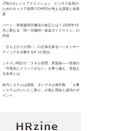
JTBのタレントアクイジション ビジネス改革の
ためのキャリア採用でCHROが考える課題と改善
策
パート・有期雇用労働法の改正とは？ 2026年10
月に変わる「同一労働同一賃金ガイドライン」の
内容
「立ち上がりが遅い」の正体を探る——オンボー
ディングを分解する4つの視点
シチズン時計の「スキル管理」実装録——現場の
「可視化にメリットがない」を乗り越え、見据え
る未来とは
給与システムは国産、タレマネは海外製 「人事
システムのいいとこ取り」が進む理由と成功のポ
イント