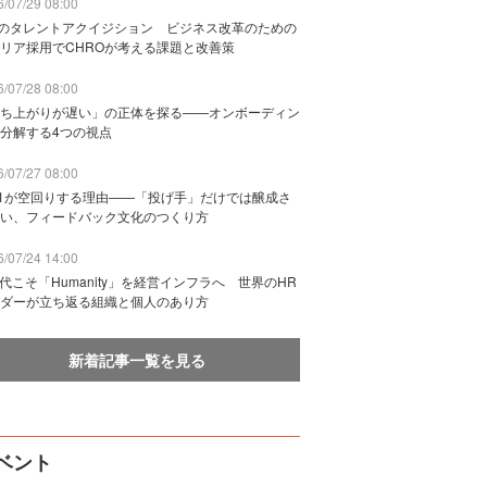
/07/29 08:00
Bのタレントアクイジション ビジネス改革のための
リア採用でCHROが考える課題と改善策
/07/28 08:00
ち上がりが遅い」の正体を探る——オンボーディン
分解する4つの視点
/07/27 08:00
n1が空回りする理由——「投げ手」だけでは醸成さ
い、フィードバック文化のつくり方
/07/24 14:00
時代こそ「Humanity」を経営インフラへ 世界のHR
ダーが立ち返る組織と個人のあり方
新着記事一覧を見る
ベント