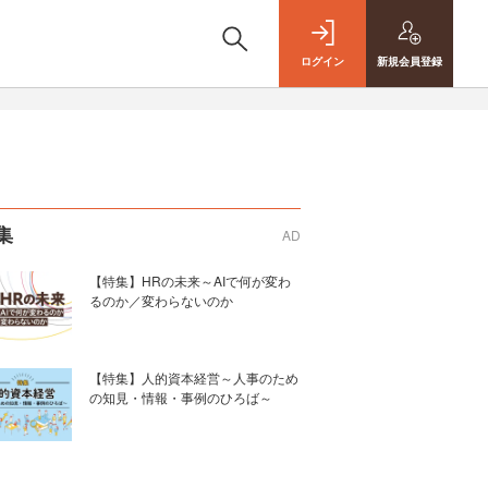
ログイン
新規
会員登録
集
AD
【特集】HRの未来～AIで何が変わ
るのか／変わらないのか
【特集】人的資本経営～人事のため
の知見・情報・事例のひろば～