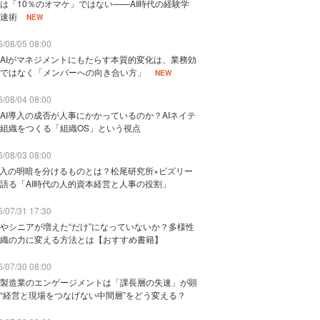
は「10％のオマケ」ではない——AI時代の経験学
速術
NEW
/08/05 08:00
AIがマネジメントにもたらす本質的変化は、業務効
ではなく「メンバーへの向き合い方」
NEW
/08/04 08:00
AI導入の成否が人事にかかっているのか？AIネイテ
組織をつくる「組織OS」という視点
/08/03 08:00
導入の明暗を分けるものとは？松尾研究所×ビズリー
語る「AI時代の人的資本経営と人事の役割」
/07/31 17:30
やシニアが増えた“だけ”になっていないか？多様性
織の力に変える方法とは【おすすめ書籍】
/07/30 08:00
製造業のエンゲージメントは「課長層の失速」が顕
“経営と現場をつなげない中間層”をどう変える？