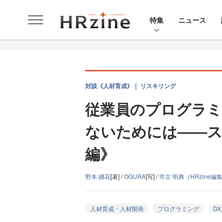
特集
ニュース
対談《人材育成》｜ リスキリング
従業員のプログラミ
ないためには――ス
編》
野本 纏花
[著] /
OGURA
[写] /
市古 明典（HRzine編
人材育成・人材開発
プログラミング
D