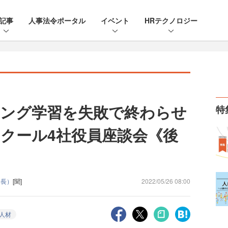
記事
人事法令ポータル
イベント
HRテクノロジー
ング学習を失敗で終わらせ
特
クール4社役員座談会《後
集長）
[聞]
2022/05/26 08:00
X人材