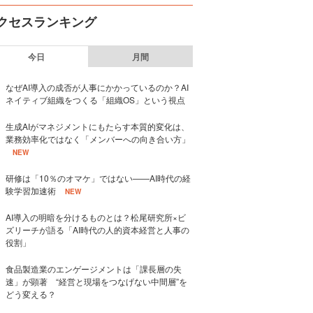
クセスランキング
今日
月間
なぜAI導入の成否が人事にかかっているのか？AI
ネイティブ組織をつくる「組織OS」という視点
生成AIがマネジメントにもたらす本質的変化は、
業務効率化ではなく「メンバーへの向き合い方」
NEW
研修は「10％のオマケ」ではない——AI時代の経
験学習加速術
NEW
AI導入の明暗を分けるものとは？松尾研究所×ビ
ズリーチが語る「AI時代の人的資本経営と人事の
役割」
食品製造業のエンゲージメントは「課長層の失
速」が顕著 “経営と現場をつなげない中間層”を
どう変える？