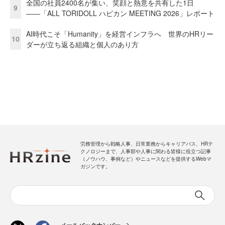
全国の社員2400名が集い、笑顔と熱意を共有した1日
9
――「ALL TORIDOLL ハピカン MEETING 2026」レポート
AI時代こそ「Humanity」を経営インフラへ 世界のHRリー
10
ダーが立ち返る組織と個人のあり方
労務管理から戦略人事、日常業務からキャリアパス、HRテ
クノロジーまで、人事部や人事に関わる皆様に役立つ記事
（ノウハウ、事例など）やニュースなどを提供するWebマ
ガジンです。
メールバックナンバー