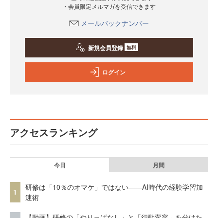
・会員限定メルマガを受信できます
メールバックナンバー
新規会員登録
無料
ログイン
アクセスランキング
今日
月間
研修は「10％のオマケ」ではない——AI時代の経験学習加
1
速術
【動画】研修の「やりっぱなし」と「行動変容」を分けた