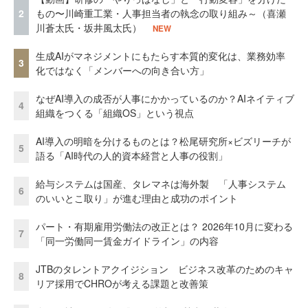
2
もの〜川崎重工業・人事担当者の執念の取り組み～（喜瀬
川蒼太氏・坂井風太氏）
NEW
生成AIがマネジメントにもたらす本質的変化は、業務効率
3
化ではなく「メンバーへの向き合い方」
なぜAI導入の成否が人事にかかっているのか？AIネイティブ
4
組織をつくる「組織OS」という視点
AI導入の明暗を分けるものとは？松尾研究所×ビズリーチが
5
語る「AI時代の人的資本経営と人事の役割」
給与システムは国産、タレマネは海外製 「人事システム
6
のいいとこ取り」が進む理由と成功のポイント
パート・有期雇用労働法の改正とは？ 2026年10月に変わる
7
「同一労働同一賃金ガイドライン」の内容
JTBのタレントアクイジション ビジネス改革のためのキャ
8
リア採用でCHROが考える課題と改善策