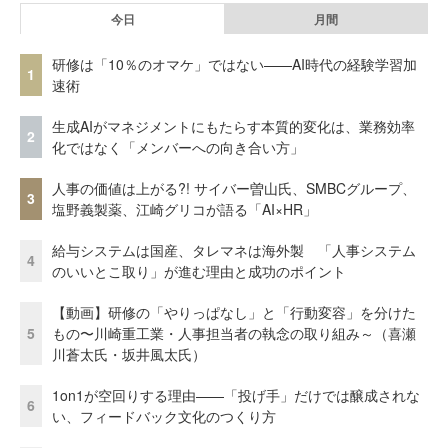
今日
月間
研修は「10％のオマケ」ではない——AI時代の経験学習加
1
速術
生成AIがマネジメントにもたらす本質的変化は、業務効率
2
化ではなく「メンバーへの向き合い方」
人事の価値は上がる?! サイバー曽山氏、SMBCグループ、
3
塩野義製薬、江崎グリコが語る「AI×HR」
給与システムは国産、タレマネは海外製 「人事システム
4
のいいとこ取り」が進む理由と成功のポイント
【動画】研修の「やりっぱなし」と「行動変容」を分けた
5
もの〜川崎重工業・人事担当者の執念の取り組み～（喜瀬
川蒼太氏・坂井風太氏）
1on1が空回りする理由——「投げ手」だけでは醸成されな
6
い、フィードバック文化のつくり方