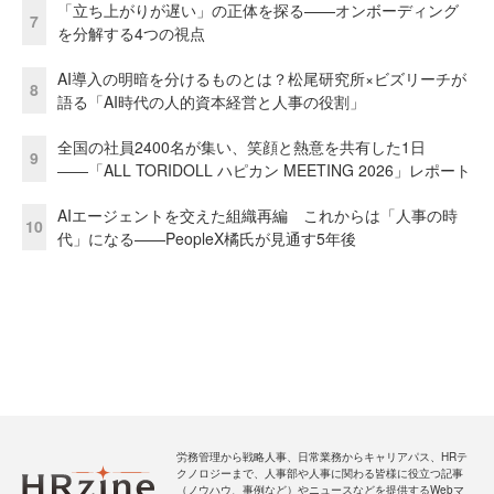
「立ち上がりが遅い」の正体を探る——オンボーディング
7
を分解する4つの視点
AI導入の明暗を分けるものとは？松尾研究所×ビズリーチが
8
語る「AI時代の人的資本経営と人事の役割」
全国の社員2400名が集い、笑顔と熱意を共有した1日
9
――「ALL TORIDOLL ハピカン MEETING 2026」レポート
AIエージェントを交えた組織再編 これからは「人事の時
10
代」になる——PeopleX橘氏が見通す5年後
労務管理から戦略人事、日常業務からキャリアパス、HRテ
クノロジーまで、人事部や人事に関わる皆様に役立つ記事
（ノウハウ、事例など）やニュースなどを提供するWebマ