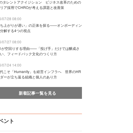
Bのタレントアクイジション ビジネス改革のための
リア採用でCHROが考える課題と改善策
/07/28 08:00
ち上がりが遅い」の正体を探る——オンボーディン
分解する4つの視点
/07/27 08:00
n1が空回りする理由——「投げ手」だけでは醸成さ
い、フィードバック文化のつくり方
/07/24 14:00
時代こそ「Humanity」を経営インフラへ 世界のHR
ダーが立ち返る組織と個人のあり方
新着記事一覧を見る
ベント