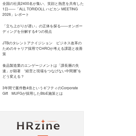
全国の社員2400名が集い、笑顔と熱意を共有した
1日――「ALL TORIDOLL ハピカン MEETING
2026」レポート
「立ち上がりが遅い」の正体を探る——オンボー
ディングを分解する4つの視点
JTBのタレントアクイジション ビジネス改革の
ためのキャリア採用でCHROが考える課題と改善
策
食品製造業のエンゲージメントは「課長層の失
速」が顕著 “経営と現場をつなげない中間層”を
どう変える？
3年間で案件数4倍というギフティのCorporate
Gift MUFGが採用したBtoE施策とは