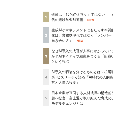
研修は「10％のオマケ」ではない——A
1
代の経験学習加速術
NEW
生成AIがマネジメントにもたらす本質
2
化は、業務効率化ではなく「メンバー
向き合い方」
NEW
なぜAI導入の成否が人事にかかってい
3
か？AIネイティブ組織をつくる「組織
という視点
AI導入の明暗を分けるものとは？松尾
4
所×ビズリーチが語る「AI時代の人的
営と人事の役割」
日本企業が直面する人材成長の構造的
5
題へ提言 富士通が取り組んだ育成の
モデルチェンジとは