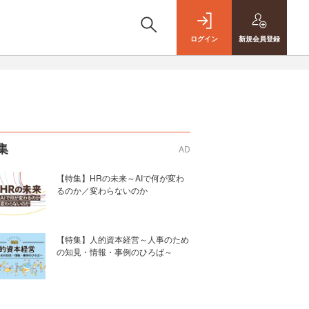
ログイン
新規
会員登録
集
AD
【特集】HRの未来～AIで何が変わ
るのか／変わらないのか
【特集】人的資本経営～人事のため
の知見・情報・事例のひろば～