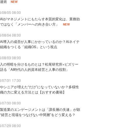
速術
NEW
/08/05 08:00
AIがマネジメントにもたらす本質的変化は、業務効
ではなく「メンバーへの向き合い方」
NEW
/08/04 08:00
AI導入の成否が人事にかかっているのか？AIネイテ
組織をつくる「組織OS」という視点
/08/03 08:00
導入の明暗を分けるものとは？松尾研究所×ビズリー
語る「AI時代の人的資本経営と人事の役割」
/07/31 17:30
やシニアが増えた“だけ”になっていないか？多様性
織の力に変える方法とは【おすすめ書籍】
/07/30 08:00
製造業のエンゲージメントは「課長層の失速」が顕
“経営と現場をつなげない中間層”をどう変える？
/07/29 08:00