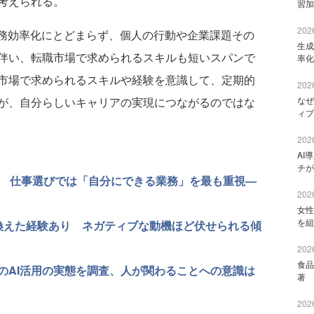
考えられる。
習加
2026
務効率化にとどまらず、個人の行動や企業課題その
生成
伴い、転職市場で求められるスキルも短いスパンで
率化
市場で求められるスキルや経験を意識して、定期的
2026
が、自分らしいキャリアの実現につながるのではな
なぜ
ィブ
2026
AI
チが
向 仕事選びでは「自分にできる業務」を最も重視—
2026
女性
を組
換えた経験あり ネガティブな動機ほど伏せられる傾
2026
食品
のAI活用の実態を調査、人が関わることへの意識は
著 
2026