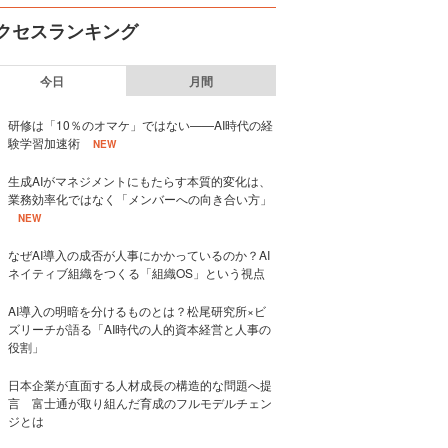
クセスランキング
今日
月間
研修は「10％のオマケ」ではない——AI時代の経
験学習加速術
NEW
生成AIがマネジメントにもたらす本質的変化は、
業務効率化ではなく「メンバーへの向き合い方」
NEW
なぜAI導入の成否が人事にかかっているのか？AI
ネイティブ組織をつくる「組織OS」という視点
AI導入の明暗を分けるものとは？松尾研究所×ビ
ズリーチが語る「AI時代の人的資本経営と人事の
役割」
日本企業が直面する人材成長の構造的な問題へ提
言 富士通が取り組んだ育成のフルモデルチェン
ジとは