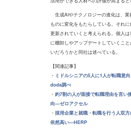
活用ができる人材への評価が高まると
生成AIやテクノロジーの進化は、業
ものに変化をもたらしている。それに
更新されていくと考えられる。個人は
に棚卸しやアップデートしていくこと
いだろうかと同社は述べている。
【関連記事】
・
ミドルシニアの5人に1人が転職意
doda調べ
・
約7割の人が面接で転職理由を言い
向—ゼロアクセル
・
採用企業と就職・転職を行う人双方
依然高い—HERP