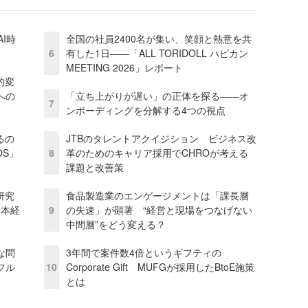
I時
全国の社員2400名が集い、笑顔と熱意を共
6
有した1日――「ALL TORIDOLL ハピカン
MEETING 2026」レポート
的変
への
「立ち上がりが遅い」の正体を探る——オ
7
ンボーディングを分解する4つの視点
るの
JTBのタレントアクイジション ビジネス改
OS」
8
革のためのキャリア採用でCHROが考える
課題と改善策
研究
食品製造業のエンゲージメントは「課長層
資本経
9
の失速」が顕著 “経営と現場をつなげない
中間層”をどう変える？
な問
3年間で案件数4倍というギフティの
フル
10
Corporate Gift MUFGが採用したBtoE施策
とは