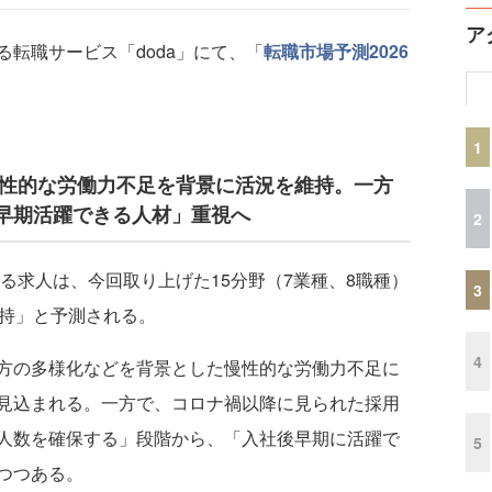
ア
転職サービス「doda」にて、「
転職市場予測2026
1
慢性的な労働力不足を背景に活況を維持。一方
早期活躍できる人材」重視へ
2
る求人は、今回取り上げた15分野（7業種、8職種）
3
維持」と予測される。
4
方の多様化などを背景とした慢性的な労働力不足に
見込まれる。一方で、コロナ禍以降に見られた採用
人数を確保する」段階から、「入社後早期に活躍で
5
つつある。