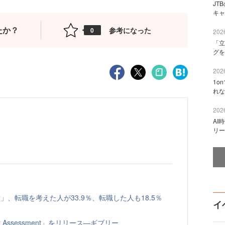
JT
キャ
たか？
参考になった
0
2026
「立
グを
2026
1o
れな
2026
AI
リー
、転職を考えた人が33.9％、転職した人も18.5％
イ
t Assessment」をリリース—ギブリー