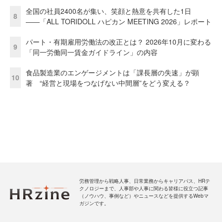
全国の社員2400名が集い、笑顔と熱意を共有した1日
8
――「ALL TORIDOLL ハピカン MEETING 2026」レポート
パート・有期雇用労働法の改正とは？ 2026年10月に変わる
9
「同一労働同一賃金ガイドライン」の内容
食品製造業のエンゲージメントは「課長層の失速」が顕
10
著 “経営と現場をつなげない中間層”をどう変える？
労務管理から戦略人事、日常業務からキャリアパス、HRテ
クノロジーまで、人事部や人事に関わる皆様に役立つ記事
（ノウハウ、事例など）やニュースなどを提供するWebマ
ガジンです。