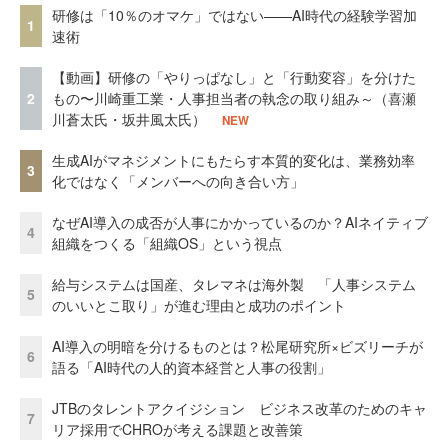
研修は「10％のオマケ」ではない——AI時代の経験学習加
1
速術
【動画】研修の「やりっぱなし」と「行動変容」を分けた
2
もの〜川崎重工業・人事担当者の執念の取り組み～（喜瀬
川蒼太氏・坂井風太氏）
NEW
生成AIがマネジメントにもたらす本質的変化は、業務効率
3
化ではなく「メンバーへの向き合い方」
なぜAI導入の成否が人事にかかっているのか？AIネイティブ
4
組織をつくる「組織OS」という視点
給与システムは国産、タレマネは海外製 「人事システム
5
のいいとこ取り」が進む理由と成功のポイント
AI導入の明暗を分けるものとは？松尾研究所×ビズリーチが
6
語る「AI時代の人的資本経営と人事の役割」
JTBのタレントアクイジション ビジネス改革のためのキャ
7
リア採用でCHROが考える課題と改善策