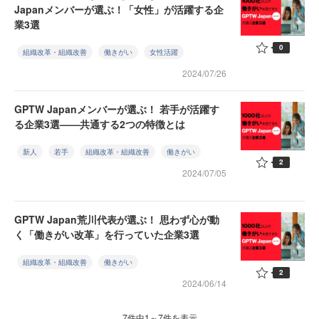
Japanメンバーが選ぶ！「女性」が活躍する企
業3選
0
組織改革・組織改善
働きがい
女性活躍
2024/07/26
GPTW Japanメンバーが選ぶ！ 若手が活躍す
る企業3選——共通する2つの特徴とは
新人
若手
組織改革・組織改善
働きがい
2
2024/07/05
GPTW Japan荒川代表が選ぶ！ 思わず心が動
く「働きがい改革」を行っていた企業3選
組織改革・組織改善
働きがい
2
2024/06/14
7件中1～7件を表示