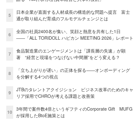
日本企業が直面する人材成長の構造的な問題へ提言 富士
5
通が取り組んだ育成のフルモデルチェンジとは
全国の社員2400名が集い、笑顔と熱意を共有した1日
6
――「ALL TORIDOLL ハピカン MEETING 2026」レポート
食品製造業のエンゲージメントは「課長層の失速」が顕
7
著 “経営と現場をつなげない中間層”をどう変える？
「立ち上がりが遅い」の正体を探る——オンボーディング
8
を分解する4つの視点
JTBのタレントアクイジション ビジネス改革のためのキャ
9
リア採用でCHROが考える課題と改善策
3年間で案件数4倍というギフティのCorporate Gift MUFG
10
が採用したBtoE施策とは