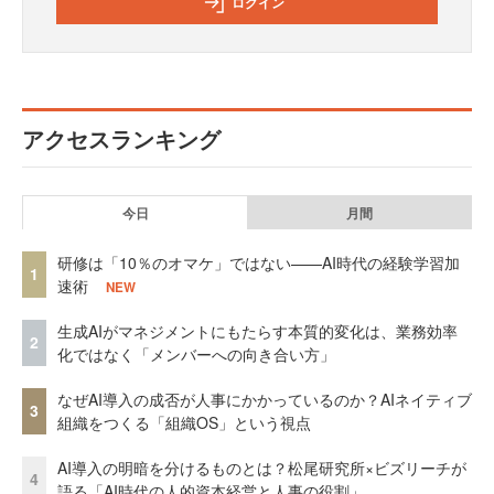
ログイン
アクセスランキング
今日
月間
研修は「10％のオマケ」ではない——AI時代の経験学習加
1
速術
NEW
生成AIがマネジメントにもたらす本質的変化は、業務効率
2
化ではなく「メンバーへの向き合い方」
なぜAI導入の成否が人事にかかっているのか？AIネイティブ
3
組織をつくる「組織OS」という視点
AI導入の明暗を分けるものとは？松尾研究所×ビズリーチが
4
語る「AI時代の人的資本経営と人事の役割」