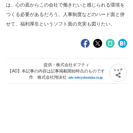
る予定だ。
さらに、従業員間でポイントをやりとりする
機能も検討されている。この機能が実装されれば、従業
員同士のコミュニケーションも密になり、チームワーク
や従業員エンゲージメントも高まるに違いない。
いまは人材1人ひとりの活躍が企業の成長に大きく影
響する時代である。その活躍を後押しするために人事
は、心の底からこの会社で働きたいと感じられる環境を
シェア
つくる必要があるだろう。人事制度などのハード面と併
せて、福利厚生というソフト面の充実も図りたい。
提供：株式会社ギフティ
【AD】本記事の内容は記事掲載開始時点のものです 企画・制