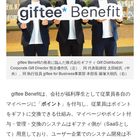
giftee Benefitの発表に臨んだ株式会社ギフティ Gift Distribution
Corporate Gift Director 熊谷優作氏（左）、同 代表取締役 太田睦氏（中
央）、同 執行役員 giftee for Business事業部 本部長 篠塚大樹氏（右）
giftee Benefitは、会社が福利厚生として従業員各自の
マイページに「
ポイント
」を付与し、従業員はポイント
をギフトに交換できる仕組み。マイページやポイント付
与・管理・交換のシステムはギフティ側が（SaaSとし
て）用意しており、ユーザー企業でのシステム開発は不