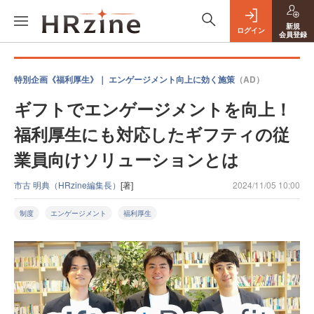
新規
ログイン
会員登録
特別企画《福利厚生》｜ エンゲージメント向上に効く施策
（AD）
ギフトでエンゲージメントを向上！
福利厚生にも対応したギフティの従
業員向けソリューションとは
市古 明典（HRzine編集長）
[著]
2024/11/05 10:00
制度
エンゲージメント
福利厚生