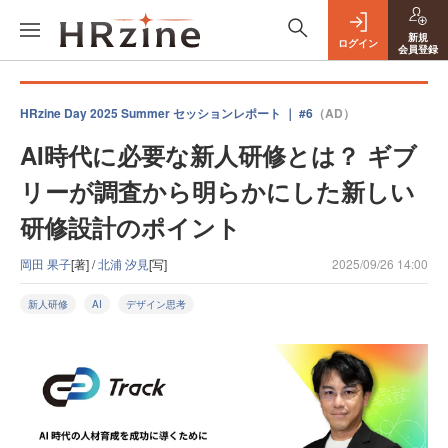
新規
ログイン
会員登録
HRzine Day 2025 Summer セッションレポート ｜ #6
（AD）
AI時代に必要な新人研修とは？ ギブ
リーが調査から明らかにした新しい
研修設計のポイント
岡田 果子
[著] /
北浦 汐見
[写]
2025/09/26 14:00
新人研修
AI
デザイン思考