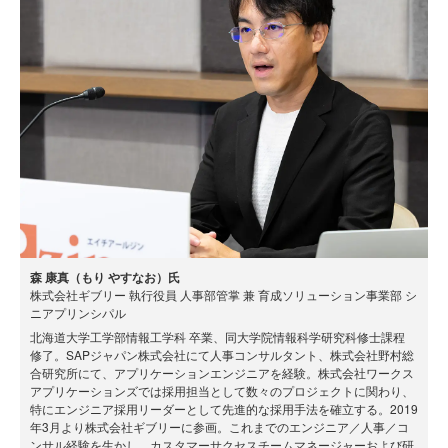
森 康真（もり やすなお）氏
株式会社ギブリー 執行役員 人事部管掌 兼 育成ソリューション事業部 シ
ニアプリンシパル
北海道大学工学部情報工学科 卒業、同大学院情報科学研究科修士課程
修了。SAPジャパン株式会社にて人事コンサルタント、株式会社野村総
合研究所にて、アプリケーションエンジニアを経験。株式会社ワークス
アプリケーションズでは採用担当として数々のプロジェクトに関わり、
特にエンジニア採用リーダーとして先進的な採用手法を確立する。2019
年3月より株式会社ギブリーに参画。これまでのエンジニア／人事／コ
ンサル経験を生かし、カスタマーサクセスチームマネージャーおよび研