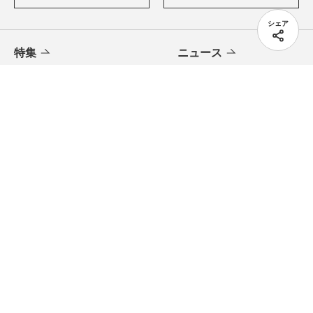
シェア
特集
ニュース
記事
人事法令ポータル
イベント
HRテクノロジー
翔泳社のWebメディア