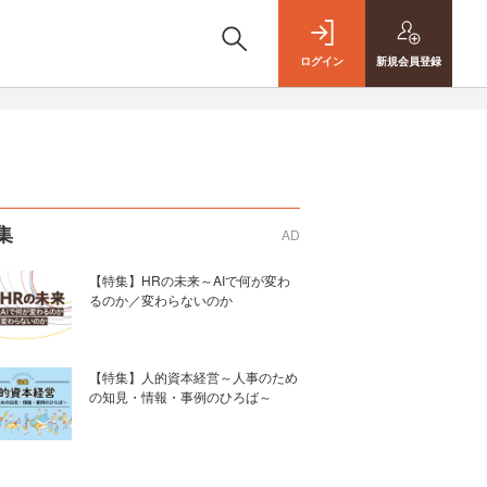
ログイン
新規
会員登録
集
AD
【特集】HRの未来～AIで何が変わ
るのか／変わらないのか
【特集】人的資本経営～人事のため
の知見・情報・事例のひろば～