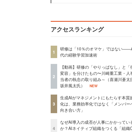
アクセスランキング
研修は「10％のオマケ」ではない——A
1
代の経験学習加速術
【動画】研修の「やりっぱなし」と「
変容」を分けたもの〜川崎重工業・人
2
当者の執念の取り組み～（喜瀬川蒼太
坂井風太氏）
NEW
生成AIがマネジメントにもたらす本質
3
化は、業務効率化ではなく「メンバー
向き合い方」
なぜAI導入の成否が人事にかかってい
4
か？AIネイティブ組織をつくる「組織