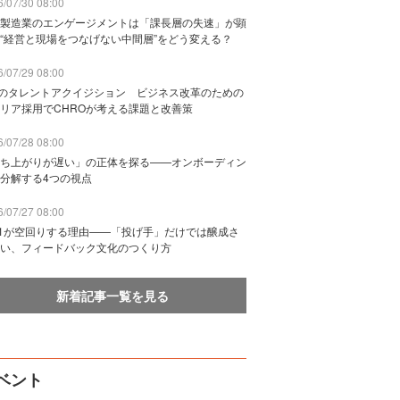
/07/30 08:00
製造業のエンゲージメントは「課長層の失速」が顕
“経営と現場をつなげない中間層”をどう変える？
/07/29 08:00
Bのタレントアクイジション ビジネス改革のための
リア採用でCHROが考える課題と改善策
/07/28 08:00
ち上がりが遅い」の正体を探る——オンボーディン
分解する4つの視点
/07/27 08:00
n1が空回りする理由——「投げ手」だけでは醸成さ
い、フィードバック文化のつくり方
新着記事一覧を見る
ベント