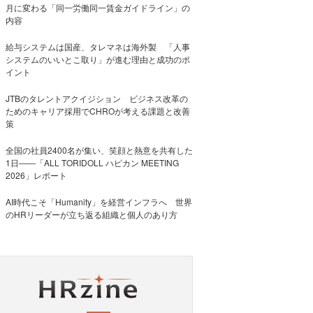
月に変わる「同一労働同一賃金ガイドライン」の
内容
給与システムは国産、タレマネは海外製 「人事
システムのいいとこ取り」が進む理由と成功のポ
イント
JTBのタレントアクイジション ビジネス改革の
ためのキャリア採用でCHROが考える課題と改善
策
全国の社員2400名が集い、笑顔と熱意を共有した
1日――「ALL TORIDOLL ハピカン MEETING
2026」レポート
AI時代こそ「Humanity」を経営インフラへ 世界
のHRリーダーが立ち返る組織と個人のあり方