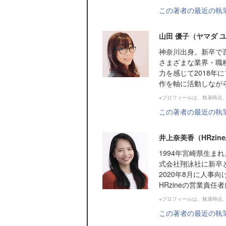
この著者の最近の執
山田 優子（ヤマダ 
神奈川出身。新卒で
さまざまな業界・職
力を感じて2018
作を軸に活動しなが
※プロフィールは、執筆時点
この著者の最近の執
井上奈美香（HRzi
1994年宮崎県生ま
式会社翔泳社に新卒
2020年8月に人事向
HRzineの営業責任
※プロフィールは、執筆時点
この著者の最近の執