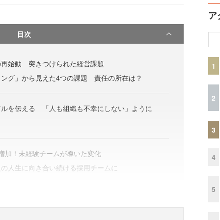
ア
目次
の再始動 突きつけられた経営課題
1
リング」から見えた4つの課題 責任の所在は？
2
アルを伝える 「人も組織も不幸にしない」ように
3
増加！未経験チームが導いた変化
4
員の人生に向き合い続ける採用チームに
5