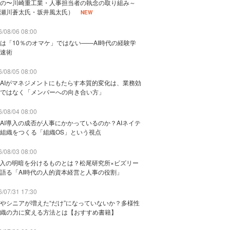
の〜川崎重工業・人事担当者の執念の取り組み～
瀬川蒼太氏・坂井風太氏）
NEW
/08/06 08:00
は「10％のオマケ」ではない——AI時代の経験学
速術
/08/05 08:00
AIがマネジメントにもたらす本質的変化は、業務効
ではなく「メンバーへの向き合い方」
/08/04 08:00
AI導入の成否が人事にかかっているのか？AIネイテ
組織をつくる「組織OS」という視点
/08/03 08:00
導入の明暗を分けるものとは？松尾研究所×ビズリー
語る「AI時代の人的資本経営と人事の役割」
/07/31 17:30
やシニアが増えた“だけ”になっていないか？多様性
織の力に変える方法とは【おすすめ書籍】