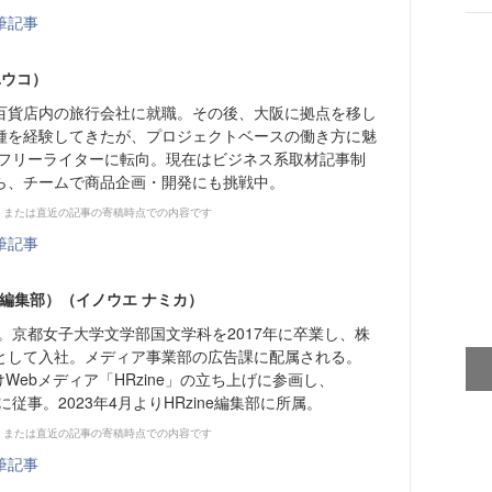
筆記事
ユウコ）
百貨店内の旅行会社に就職。その後、大阪に拠点を移し
種を経験してきたが、プロジェクトベースの働き方に魅
年にフリーライターに転向。現在はビジネス系取材記事制
ら、チームで商品企画・開発にも挑戦中。
、または直近の記事の寄稿時点での内容です
筆記事
ne編集部）（イノウエ ナミカ）
れ。京都女子大学文学部国文学科を2017年に卒業し、株
として入社。メディア事業部の広告課に配属される。
けWebメディア「HRzine」の立ち上げに参画し、
者に従事。2023年4月よりHRzine編集部に所属。
、または直近の記事の寄稿時点での内容です
筆記事