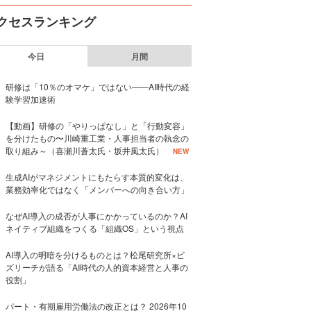
クセスランキング
今日
月間
研修は「10％のオマケ」ではない——AI時代の経
験学習加速術
【動画】研修の「やりっぱなし」と「行動変容」
を分けたもの〜川崎重工業・人事担当者の執念の
取り組み～（喜瀬川蒼太氏・坂井風太氏）
NEW
生成AIがマネジメントにもたらす本質的変化は、
業務効率化ではなく「メンバーへの向き合い方」
なぜAI導入の成否が人事にかかっているのか？AI
ネイティブ組織をつくる「組織OS」という視点
AI導入の明暗を分けるものとは？松尾研究所×ビ
ズリーチが語る「AI時代の人的資本経営と人事の
役割」
パート・有期雇用労働法の改正とは？ 2026年10