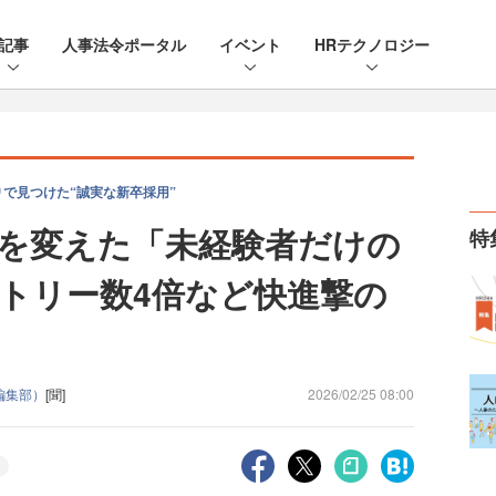
記事
人事法令ポータル
イベント
HRテクノロジー
で見つけた“誠実な新卒採用”
を変えた「未経験者だけの
特
トリー数4倍など快進撃の
e編集部）
[聞]
2026/02/25 08:00