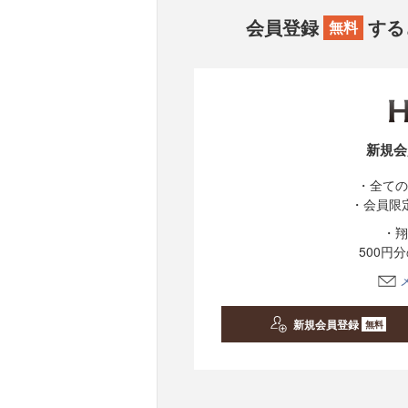
会員登録
する
無料
新規会
・全ての
・会員限
・翔
500円
新規会員登録
無料