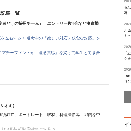
2026
食品
載記事一覧
著 
験者だけの採用チーム」 エントリー数4倍など快進撃
2026
JT
キャ
度を左右する！ 選考中の「嬉しい対応／残念な対応」を
2026
⁉ アチーブメントが「理念共感」を掲げて学生と向き合
「立
グを
2026
1o
れな
 シオミ）
務後独立。ポートレート、取材、料理撮影等、都内を中
イ
、または直近の記事の寄稿時点での内容です