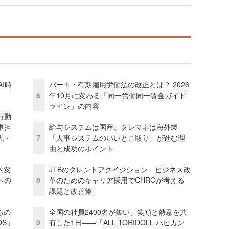
I時
パート・有期雇用労働法の改正とは？ 2026
6
年10月に変わる「同一労働同一賃金ガイド
ライン」の内容
行動
事担
給与システムは国産、タレマネは海外製
氏・
7
「人事システムのいいとこ取り」が進む理
由と成功のポイント
的変
JTBのタレントアクイジション ビジネス改
への
8
革のためのキャリア採用でCHROが考える
課題と改善策
るの
全国の社員2400名が集い、笑顔と熱意を共
OS」
9
有した1日――「ALL TORIDOLL ハピカン