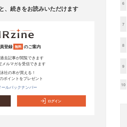
6
と、
続きをお読みいただけます
7
8
員登録
のご案内
無料
過去記事が閲覧できます
定メルマガを受信できます
9
泳社の本が買える！
分のポイントをプレゼント
10
メールバックナンバー
ログイン