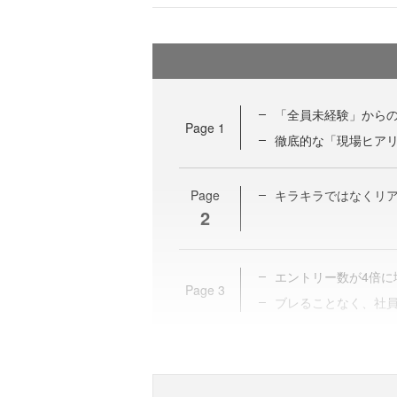
「全員未経験」から
Page
1
徹底的な「現場ヒア
Page
キラキラではなくリ
2
エントリー数が4倍に
Page
3
ブレることなく、社