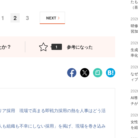
たも
（喜
1
2
3
NEXT
2026
研修
習加
2026
たか？
参考になった
1
生成
率化
2026
なぜ
ィブ
2026
AI
チが
リア採用 現場で高まる即戦力採用の熱を人事はどう活
2026
女性
人も組織も不幸にしない採用」を掲げ、現場を巻き込み
を組