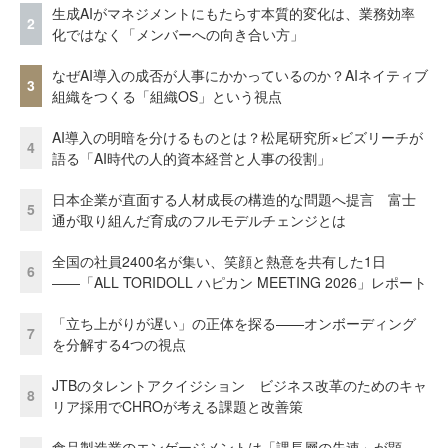
生成AIがマネジメントにもたらす本質的変化は、業務効率
2
化ではなく「メンバーへの向き合い方」
なぜAI導入の成否が人事にかかっているのか？AIネイティブ
3
組織をつくる「組織OS」という視点
AI導入の明暗を分けるものとは？松尾研究所×ビズリーチが
4
語る「AI時代の人的資本経営と人事の役割」
日本企業が直面する人材成長の構造的な問題へ提言 富士
5
通が取り組んだ育成のフルモデルチェンジとは
全国の社員2400名が集い、笑顔と熱意を共有した1日
6
――「ALL TORIDOLL ハピカン MEETING 2026」レポート
「立ち上がりが遅い」の正体を探る——オンボーディング
7
を分解する4つの視点
JTBのタレントアクイジション ビジネス改革のためのキャ
8
リア採用でCHROが考える課題と改善策
食品製造業のエンゲージメントは「課長層の失速」が顕