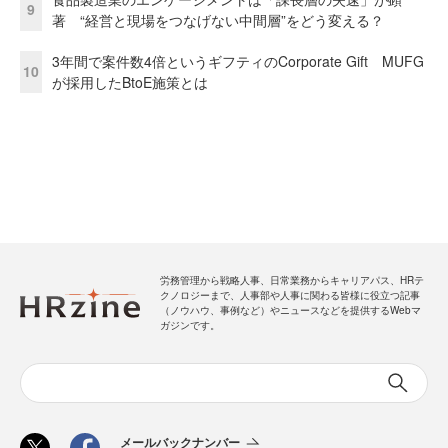
9
著 “経営と現場をつなげない中間層”をどう変える？
3年間で案件数4倍というギフティのCorporate Gift MUFG
10
が採用したBtoE施策とは
労務管理から戦略人事、日常業務からキャリアパス、HRテ
クノロジーまで、人事部や人事に関わる皆様に役立つ記事
（ノウハウ、事例など）やニュースなどを提供するWebマ
ガジンです。
メールバックナンバー