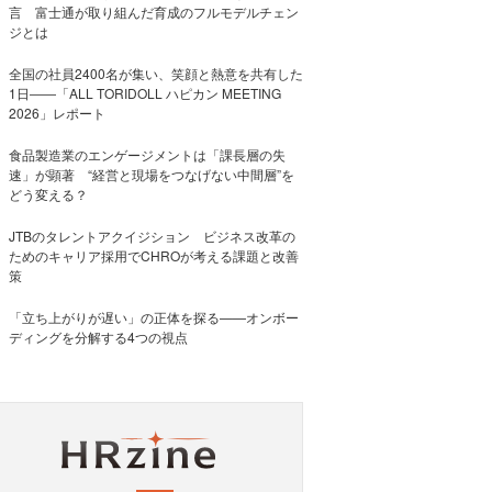
言 富士通が取り組んだ育成のフルモデルチェン
ジとは
全国の社員2400名が集い、笑顔と熱意を共有した
1日――「ALL TORIDOLL ハピカン MEETING
2026」レポート
食品製造業のエンゲージメントは「課長層の失
速」が顕著 “経営と現場をつなげない中間層”を
どう変える？
JTBのタレントアクイジション ビジネス改革の
ためのキャリア採用でCHROが考える課題と改善
策
「立ち上がりが遅い」の正体を探る——オンボー
ディングを分解する4つの視点