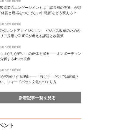
/07/30 08:00
製造業のエンゲージメントは「課長層の失速」が顕
“経営と現場をつなげない中間層”をどう変える？
/07/29 08:00
Bのタレントアクイジション ビジネス改革のための
リア採用でCHROが考える課題と改善策
/07/28 08:00
ち上がりが遅い」の正体を探る——オンボーディン
分解する4つの視点
/07/27 08:00
n1が空回りする理由——「投げ手」だけでは醸成さ
い、フィードバック文化のつくり方
新着記事一覧を見る
ベント