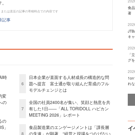
2026
す。
食品
、または直近の記事の寄稿時点での内容です
著 
筆記事
2026
JT
キャ
2026
「立
グを
2026
I時
日本企業が直面する人材成長の構造的な問
1o
6
題へ提言 富士通が取り組んだ育成のフル
れな
モデルチェンジとは
的変
への
全国の社員2400名が集い、笑顔と熱意を共
7
有した1日――「ALL TORIDOLL ハピカン
MEETING 2026」レポート
るの
OS」
食品製造業のエンゲージメントは「課長層
イ
8
の失速」が顕著 “経営と現場をつなげない