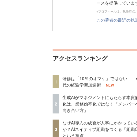
ースを提供していま
※プロフィールは、執筆時点
この著者の最近の執
アクセスランキング
研修は「10％のオマケ」ではない——A
1
代の経験学習加速術
NEW
生成AIがマネジメントにもたらす本質
2
化は、業務効率化ではなく「メンバー
向き合い方」
なぜAI導入の成否が人事にかかってい
3
か？AIネイティブ組織をつくる「組織
という視点