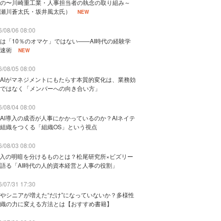
の〜川崎重工業・人事担当者の執念の取り組み～
瀬川蒼太氏・坂井風太氏）
NEW
/08/06 08:00
は「10％のオマケ」ではない——AI時代の経験学
速術
NEW
/08/05 08:00
AIがマネジメントにもたらす本質的変化は、業務効
ではなく「メンバーへの向き合い方」
/08/04 08:00
AI導入の成否が人事にかかっているのか？AIネイテ
組織をつくる「組織OS」という視点
/08/03 08:00
導入の明暗を分けるものとは？松尾研究所×ビズリー
語る「AI時代の人的資本経営と人事の役割」
/07/31 17:30
やシニアが増えた“だけ”になっていないか？多様性
織の力に変える方法とは【おすすめ書籍】