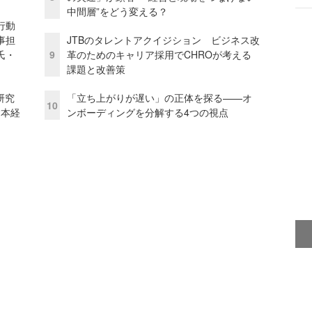
中間層”をどう変える？
行動
事担
JTBのタレントアクイジション ビジネス改
氏・
9
革のためのキャリア採用でCHROが考える
課題と改善策
研究
「立ち上がりが遅い」の正体を探る——オ
10
資本経
ンボーディングを分解する4つの視点