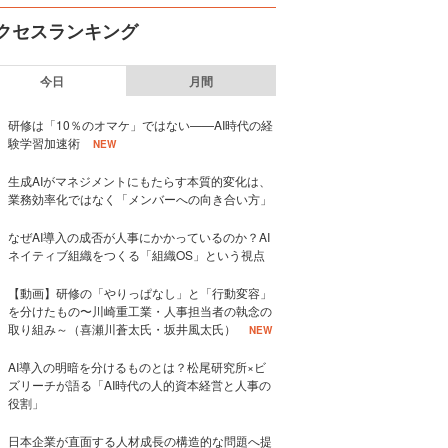
クセスランキング
今日
月間
研修は「10％のオマケ」ではない——AI時代の経
験学習加速術
NEW
生成AIがマネジメントにもたらす本質的変化は、
業務効率化ではなく「メンバーへの向き合い方」
なぜAI導入の成否が人事にかかっているのか？AI
ネイティブ組織をつくる「組織OS」という視点
【動画】研修の「やりっぱなし」と「行動変容」
を分けたもの〜川崎重工業・人事担当者の執念の
取り組み～（喜瀬川蒼太氏・坂井風太氏）
NEW
AI導入の明暗を分けるものとは？松尾研究所×ビ
ズリーチが語る「AI時代の人的資本経営と人事の
役割」
日本企業が直面する人材成長の構造的な問題へ提