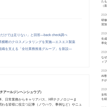
たも
（喜
2026
研修
習加
2026
けでは足りない」と回答—back check調べ
生成
業横断のクロスメンタリングを実施—エスエス製薬
率化
組織を支える「全社業務推進グループ」を新設—
2026
なぜ
ィブ
2026
AI
チが
2026
エイチアールジンヘンシュウブ）
女性
を組
事、日常業務からキャリアパス、HRテクノロジーま
関わる皆様に役立つ記事（ノウハウ、事例など）やニュ