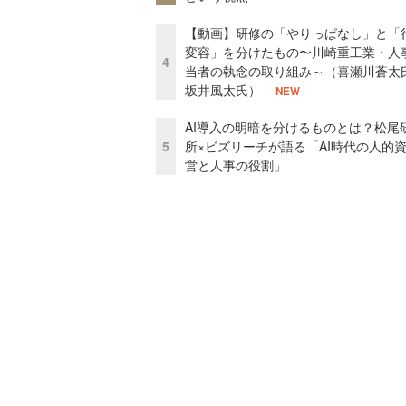
【動画】研修の「やりっぱなし」と「
変容」を分けたもの〜川崎重工業・人
4
当者の執念の取り組み～（喜瀬川蒼太
坂井風太氏）
NEW
AI導入の明暗を分けるものとは？松尾
5
所×ビズリーチが語る「AI時代の人的
営と人事の役割」