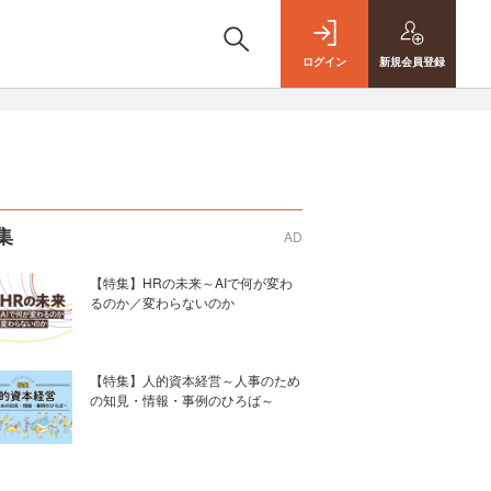
ログイン
新規
会員登録
集
AD
【特集】HRの未来～AIで何が変わ
るのか／変わらないのか
【特集】人的資本経営～人事のため
の知見・情報・事例のひろば～