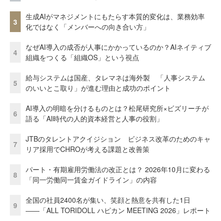
生成AIがマネジメントにもたらす本質的変化は、業務効率
3
化ではなく「メンバーへの向き合い方」
なぜAI導入の成否が人事にかかっているのか？AIネイティブ
4
組織をつくる「組織OS」という視点
給与システムは国産、タレマネは海外製 「人事システム
5
のいいとこ取り」が進む理由と成功のポイント
AI導入の明暗を分けるものとは？松尾研究所×ビズリーチが
6
語る「AI時代の人的資本経営と人事の役割」
JTBのタレントアクイジション ビジネス改革のためのキャ
7
リア採用でCHROが考える課題と改善策
パート・有期雇用労働法の改正とは？ 2026年10月に変わる
8
「同一労働同一賃金ガイドライン」の内容
全国の社員2400名が集い、笑顔と熱意を共有した1日
9
――「ALL TORIDOLL ハピカン MEETING 2026」レポート