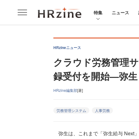
特集
ニュース
HRzineニュース
クラウド労務管理サ
録受付を開始—弥生
HRzine編集部
[著]
労務管理システム
人事労務
弥生は、これまで「弥生給与 Next」