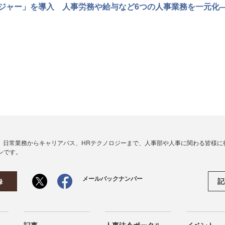
ャー」を導入 人事労務や給与など6つの人事業務を一元化—jin
、日常業務からキャリアパス、HRテクノロジーまで、人事部や人事に関わる皆様に
ンです。
メールバックナンバー
記
録
記事
人事法令ポータル
イベント