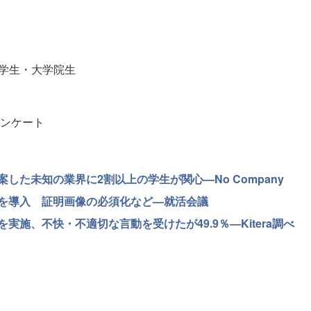
大学生・大学院生
ンケート
案した未知の業界に2割以上の学生が関心—No Company
策を導入 証明画像の必須化など—就活会議
施、不快・不適切な言動を受けたが49.9％—Kitera調べ