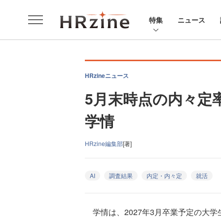
特集
ニュース
HRzineニュース
5月末時点の内々定率
学情
HRzine編集部
[著]
AI
調査結果
内定・内々定
就活
学情は、2027年3月卒業予定の大