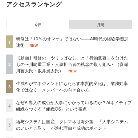
アクセスランキング
今日
月間
研修は「10％のオマケ」ではない——AI時代の経験学習加
1
速術
NEW
【動画】研修の「やりっぱなし」と「行動変容」を分けた
2
もの〜川崎重工業・人事担当者の執念の取り組み～（喜瀬
川蒼太氏・坂井風太氏）
NEW
生成AIがマネジメントにもたらす本質的変化は、業務効率
3
化ではなく「メンバーへの向き合い方」
なぜAI導入の成否が人事にかかっているのか？AIネイティブ
4
組織をつくる「組織OS」という視点
給与システムは国産、タレマネは海外製 「人事システム
5
のいいとこ取り」が進む理由と成功のポイント