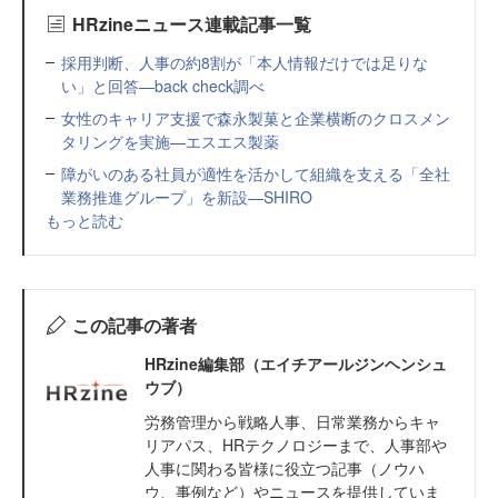
HRzineニュース連載記事一覧
採用判断、人事の約8割が「本人情報だけでは足りな
い」と回答—back check調べ
女性のキャリア支援で森永製菓と企業横断のクロスメン
タリングを実施—エスエス製薬
障がいのある社員が適性を活かして組織を支える「全社
業務推進グループ」を新設—SHIRO
もっと読む
この記事の著者
HRzine編集部（エイチアールジンヘンシュ
ウブ）
労務管理から戦略人事、日常業務からキャ
リアパス、HRテクノロジーまで、人事部や
人事に関わる皆様に役立つ記事（ノウハ
ウ、事例など）やニュースを提供していま