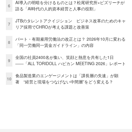
AI導入の明暗を分けるものとは？松尾研究所×ビズリーチが
6
語る「AI時代の人的資本経営と人事の役割」
JTBのタレントアクイジション ビジネス改革のためのキャ
7
リア採用でCHROが考える課題と改善策
パート・有期雇用労働法の改正とは？ 2026年10月に変わる
8
「同一労働同一賃金ガイドライン」の内容
全国の社員2400名が集い、笑顔と熱意を共有した1日
9
――「ALL TORIDOLL ハピカン MEETING 2026」レポート
食品製造業のエンゲージメントは「課長層の失速」が顕
10
著 “経営と現場をつなげない中間層”をどう変える？