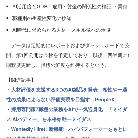
AI活用度とGDP・雇用・賃金の関係性の検証 ・業種
職種別の生産性変化の検知
AI時代に求められる人材・スキル像への示唆
データは定期的にレポートおよびダッシュボードで公
開。第1回公開は今秋を予定しており、以後、四半期に1
回程度更新し、指標の鮮度を維持するという。
【関連記事】
・
人材評価を支援する3つのAI製品を発表 相性や一過
性の成果によらない評価実現を目指す—PeopleX
・
採用専門家7職種の業務をAIで一気通貫化 「ミイダ
ス AIバディー」を本格始動—ミイダス
・
Wantedly Hireに新機能 ハイパフォーマーをもとに