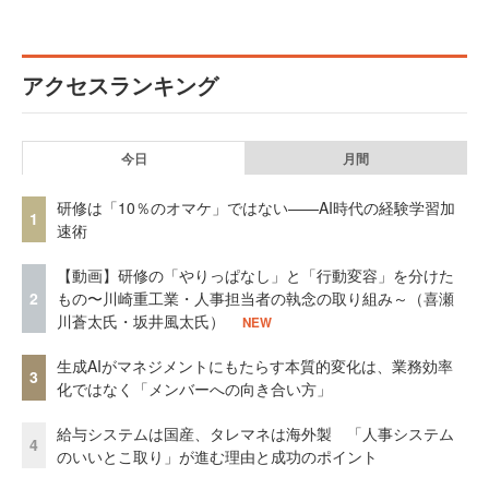
アクセスランキング
今日
月間
研修は「10％のオマケ」ではない——AI時代の経験学習加
1
速術
【動画】研修の「やりっぱなし」と「行動変容」を分けた
2
もの〜川崎重工業・人事担当者の執念の取り組み～（喜瀬
川蒼太氏・坂井風太氏）
NEW
生成AIがマネジメントにもたらす本質的変化は、業務効率
3
化ではなく「メンバーへの向き合い方」
給与システムは国産、タレマネは海外製 「人事システム
4
のいいとこ取り」が進む理由と成功のポイント