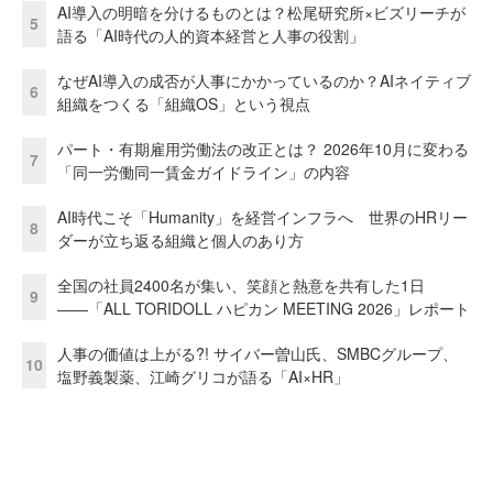
AI導入の明暗を分けるものとは？松尾研究所×ビズリーチが
5
語る「AI時代の人的資本経営と人事の役割」
なぜAI導入の成否が人事にかかっているのか？AIネイティブ
6
組織をつくる「組織OS」という視点
パート・有期雇用労働法の改正とは？ 2026年10月に変わる
7
「同一労働同一賃金ガイドライン」の内容
AI時代こそ「Humanity」を経営インフラへ 世界のHRリー
8
ダーが立ち返る組織と個人のあり方
全国の社員2400名が集い、笑顔と熱意を共有した1日
9
――「ALL TORIDOLL ハピカン MEETING 2026」レポート
人事の価値は上がる?! サイバー曽山氏、SMBCグループ、
10
塩野義製薬、江崎グリコが語る「AI×HR」