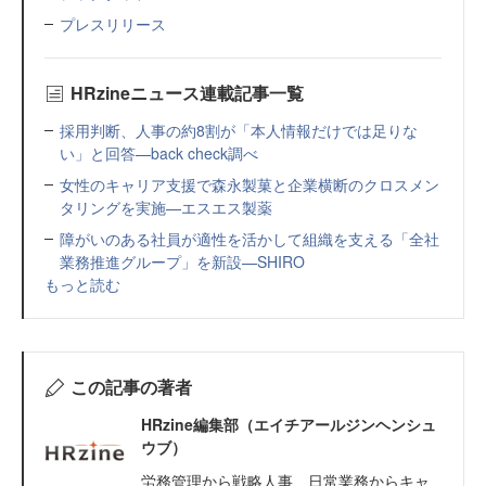
プレスリリース
HRzineニュース連載記事一覧
採用判断、人事の約8割が「本人情報だけでは足りな
い」と回答—back check調べ
女性のキャリア支援で森永製菓と企業横断のクロスメン
タリングを実施—エスエス製薬
障がいのある社員が適性を活かして組織を支える「全社
業務推進グループ」を新設—SHIRO
もっと読む
この記事の著者
HRzine編集部（エイチアールジンヘンシュ
ウブ）
労務管理から戦略人事、日常業務からキャ