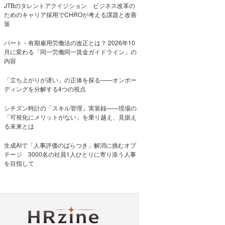
JTBのタレントアクイジション ビジネス改革の
ためのキャリア採用でCHROが考える課題と改善
策
パート・有期雇用労働法の改正とは？ 2026年10
月に変わる「同一労働同一賃金ガイドライン」の
内容
「立ち上がりが遅い」の正体を探る——オンボー
ディングを分解する4つの視点
シチズン時計の「スキル管理」実装録——現場の
「可視化にメリットがない」を乗り越え、見据え
る未来とは
生成AIで「人事評価のばらつき」解消に挑むオプ
テージ 3000名の社員1人ひとりに寄り添う人事
を目指して