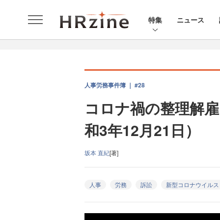
特集
ニュース
人事労務事件簿 ｜ #28
コロナ禍の整理解雇
和3年12月21日）
坂本 直紀
[著]
人事
労務
訴訟
新型コロナウイルス