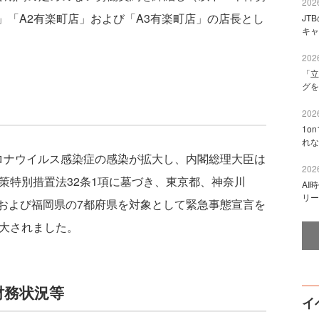
2026
」「A2有楽町店」および「A3有楽町店」の店長とし
JT
キャ
2026
「立
グを
2026
1o
れな
ナウイルス感染症の感染が拡大し、内閣総理大臣は
2026
策特別措置法32条1項に墓づき、東京都、神奈川
AI
リー
および福岡県の7都府県を対象として緊急事態宣言を
拡大されました。
財務状況等
イ