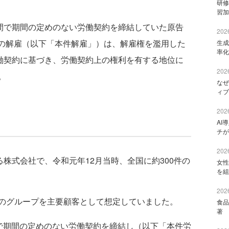
研修
習加
間で期間の定めのない労働契約を締結していた原告
2026
付の解雇（以下「本件解雇」）は、解雇権を濫用した
生成
率化
働契約に基づき、労働契約上の権利を有する地位に
2026
。
なぜ
ィブ
2026
AI
チが
2026
株式会社で、令和元年12月当時、全国に約300件の
女性
を組
2026
のグループを主要顧客として想定していました。
食品
著 
間で期間の定めのない労働契約を締結し（以下「本件労