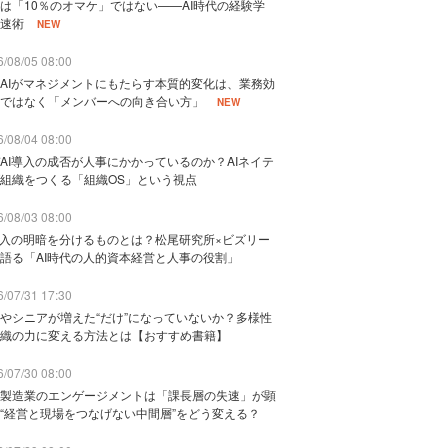
は「10％のオマケ」ではない——AI時代の経験学
速術
NEW
/08/05 08:00
AIがマネジメントにもたらす本質的変化は、業務効
ではなく「メンバーへの向き合い方」
NEW
/08/04 08:00
AI導入の成否が人事にかかっているのか？AIネイテ
組織をつくる「組織OS」という視点
/08/03 08:00
導入の明暗を分けるものとは？松尾研究所×ビズリー
語る「AI時代の人的資本経営と人事の役割」
/07/31 17:30
やシニアが増えた“だけ”になっていないか？多様性
織の力に変える方法とは【おすすめ書籍】
/07/30 08:00
製造業のエンゲージメントは「課長層の失速」が顕
“経営と現場をつなげない中間層”をどう変える？