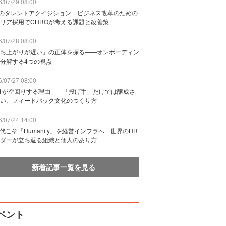
/07/29 08:00
Bのタレントアクイジション ビジネス改革のための
リア採用でCHROが考える課題と改善策
/07/28 08:00
ち上がりが遅い」の正体を探る——オンボーディン
分解する4つの視点
/07/27 08:00
n1が空回りする理由——「投げ手」だけでは醸成さ
い、フィードバック文化のつくり方
/07/24 14:00
時代こそ「Humanity」を経営インフラへ 世界のHR
ダーが立ち返る組織と個人のあり方
新着記事一覧を見る
ベント