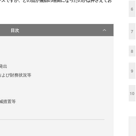
ースですが、どの点が無効の理由になったのかは押さえてお
6
目次
7
8
発出
9
および財務状況等
10
減措置等