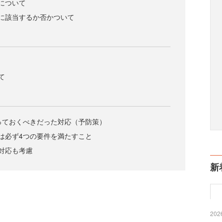
について
に該当するか否かついて
て
取っておくべきだった対応（予防策）
は必ず4つの要件を満たすこと
対応も考慮
新
2026