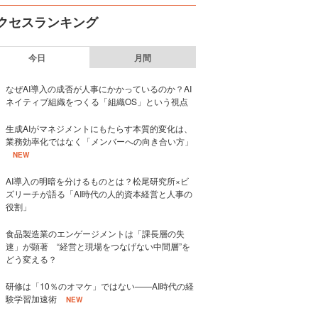
クセスランキング
今日
月間
なぜAI導入の成否が人事にかかっているのか？AI
ネイティブ組織をつくる「組織OS」という視点
生成AIがマネジメントにもたらす本質的変化は、
業務効率化ではなく「メンバーへの向き合い方」
NEW
AI導入の明暗を分けるものとは？松尾研究所×ビ
ズリーチが語る「AI時代の人的資本経営と人事の
役割」
食品製造業のエンゲージメントは「課長層の失
速」が顕著 “経営と現場をつなげない中間層”を
どう変える？
研修は「10％のオマケ」ではない——AI時代の経
験学習加速術
NEW