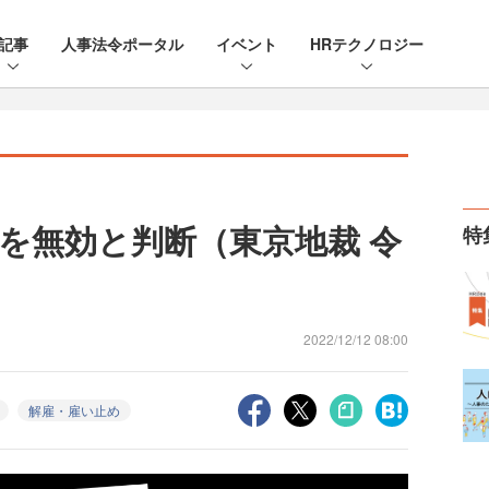
記事
人事法令ポータル
イベント
HRテクノロジー
を無効と判断（東京地裁 令
特
2022/12/12 08:00
解雇・雇い止め