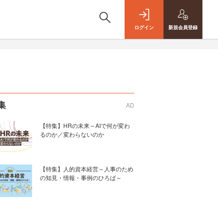
ログイン
新規
会員登録
集
AD
【特集】HRの未来～AIで何が変わ
るのか／変わらないのか
【特集】人的資本経営～人事のため
の知見・情報・事例のひろば～