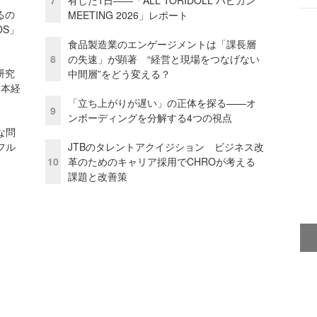
7
有した1日――「ALL TORIDOLL ハピカン
るの
MEETING 2026」レポート
OS」
食品製造業のエンゲージメントは「課長層
8
の失速」が顕著 “経営と現場をつなげない
研究
中間層”をどう変える？
資本経
「立ち上がりが遅い」の正体を探る——オ
9
ンボーディングを分解する4つの視点
な問
フル
JTBのタレントアクイジション ビジネス改
10
革のためのキャリア採用でCHROが考える
課題と改善策