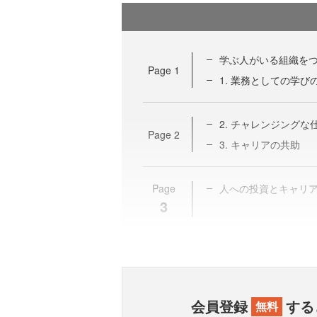
学ぶ人がいる組織をつ
Page
1
1. 業務としての学び
2. チャレンジングな
Page
2
3. キャリアの共助
Page
人への投資とキャリ
3
会員登録
する
無料