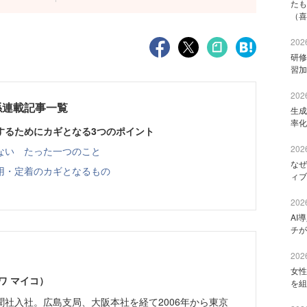
たも
（喜
2026
研修
習加
2026
係連載記事一覧
生成
率化
するためにカギとなる3つのポイント
2026
ない たった一つのこと
なぜ
用・定着のカギとなるもの
ィブ
2026
AI
チが
2026
女性
ワ マイコ）
を組
聞社入社。広島支局、大阪本社を経て2006年から東京