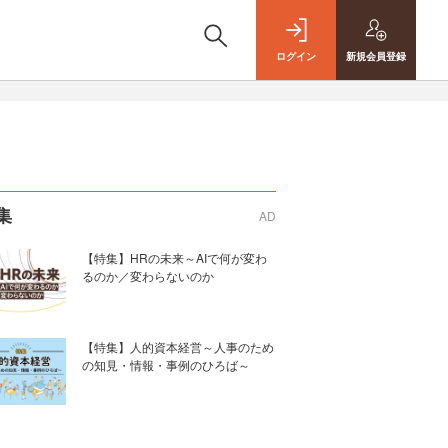
ログイン
新規
会員登録
集
AD
【特集】HRの未来～AIで何が変わ
るのか／変わらないのか
【特集】人的資本経営～人事のため
の知見・情報・事例のひろば～