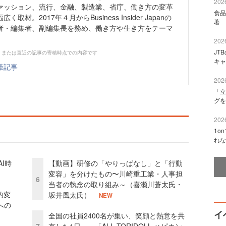
2026
ァッション、流行、金融、製造業、省庁、働き方の変革
食品
材。2017年４月からBusiness Insider Japanの
著 
者・編集者、副編集長を務め、働き方や生き方をテーマ
2026
JT
、または直近の記事の寄稿時点での内容です
キャ
筆記事
2026
「立
グを
2026
1o
れな
I時
【動画】研修の「やりっぱなし」と「行動
変容」を分けたもの〜川崎重工業・人事担
6
当者の執念の取り組み～（喜瀬川蒼太氏・
的変
坂井風太氏）
NEW
への
イ
全国の社員2400名が集い、笑顔と熱意を共