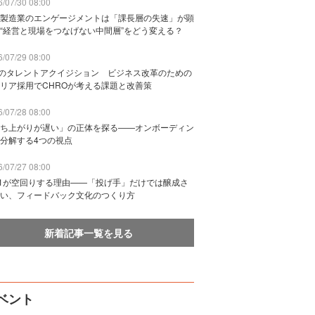
/07/30 08:00
製造業のエンゲージメントは「課長層の失速」が顕
“経営と現場をつなげない中間層”をどう変える？
/07/29 08:00
Bのタレントアクイジション ビジネス改革のための
リア採用でCHROが考える課題と改善策
/07/28 08:00
ち上がりが遅い」の正体を探る——オンボーディン
分解する4つの視点
/07/27 08:00
n1が空回りする理由——「投げ手」だけでは醸成さ
い、フィードバック文化のつくり方
新着記事一覧を見る
ベント