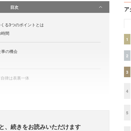
目次
ア
くる3つのポイントとは
の時間
1
仕事の機会
2
3
ア自律は表裏一体
4
5
と、
続きをお読みいただけます