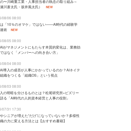
の〜川崎重工業・人事担当者の執念の取り組み～
瀬川蒼太氏・坂井風太氏）
NEW
/08/06 08:00
は「10％のオマケ」ではない——AI時代の経験学
速術
NEW
/08/05 08:00
AIがマネジメントにもたらす本質的変化は、業務効
ではなく「メンバーへの向き合い方」
/08/04 08:00
AI導入の成否が人事にかかっているのか？AIネイテ
組織をつくる「組織OS」という視点
/08/03 08:00
導入の明暗を分けるものとは？松尾研究所×ビズリー
語る「AI時代の人的資本経営と人事の役割」
/07/31 17:30
やシニアが増えた“だけ”になっていないか？多様性
織の力に変える方法とは【おすすめ書籍】