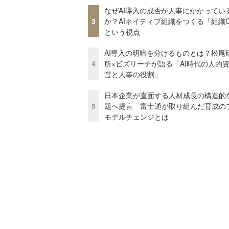
なぜAI導入の成否が人事にかかってい
3
か？AIネイティブ組織をつくる「組織
という視点
AI導入の明暗を分けるものとは？松尾
4
所×ビズリーチが語る「AI時代の人的
営と人事の役割」
日本企業が直面する人材成長の構造的
5
題へ提言 富士通が取り組んだ育成の
モデルチェンジとは