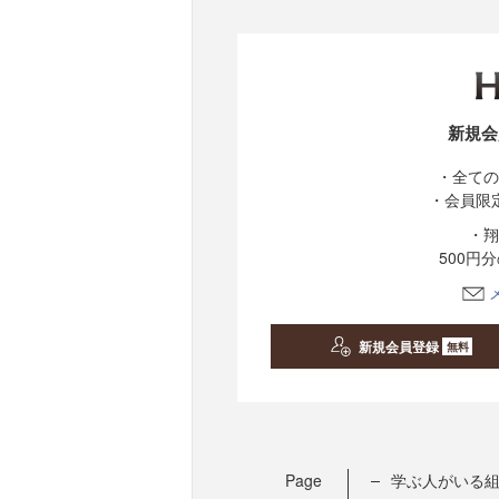
新規会
・全ての
・会員限
・翔
500円
新規会員登録
無料
Page
学ぶ人がいる組