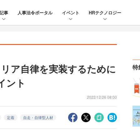
記事
人事法令ポータル
イベント
HRテクノロジー
ャリア自律を実装するために
特
イント
2022/12/26 08:00
定着
自走・自律型人材