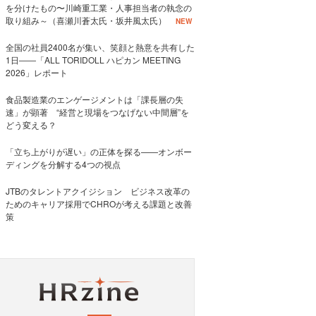
を分けたもの〜川崎重工業・人事担当者の執念の
取り組み～（喜瀬川蒼太氏・坂井風太氏）
NEW
全国の社員2400名が集い、笑顔と熱意を共有した
1日――「ALL TORIDOLL ハピカン MEETING
2026」レポート
食品製造業のエンゲージメントは「課長層の失
速」が顕著 “経営と現場をつなげない中間層”を
どう変える？
「立ち上がりが遅い」の正体を探る——オンボー
ディングを分解する4つの視点
JTBのタレントアクイジション ビジネス改革の
ためのキャリア採用でCHROが考える課題と改善
策