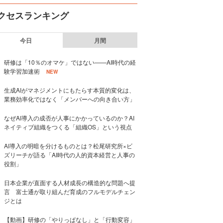
クセスランキング
今日
月間
研修は「10％のオマケ」ではない——AI時代の経
験学習加速術
NEW
生成AIがマネジメントにもたらす本質的変化は、
業務効率化ではなく「メンバーへの向き合い方」
なぜAI導入の成否が人事にかかっているのか？AI
ネイティブ組織をつくる「組織OS」という視点
AI導入の明暗を分けるものとは？松尾研究所×ビ
ズリーチが語る「AI時代の人的資本経営と人事の
役割」
日本企業が直面する人材成長の構造的な問題へ提
言 富士通が取り組んだ育成のフルモデルチェン
ジとは
【動画】研修の「やりっぱなし」と「行動変容」