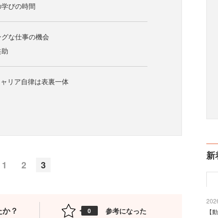
ての学びの時間
ジングな仕事の機会
共助
キャリア自律は表裏一体
新
1
2
3
2026
たか？
参考になった
0
【動