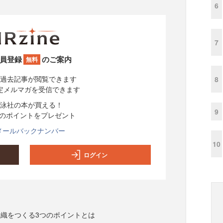
6
7
員登録
のご案内
無料
過去記事が閲覧できます
8
定メルマガを受信できます
泳社の本が買える！
9
分のポイントをプレゼント
メールバックナンバー
10
ログイン
織をつくる3つのポイントとは