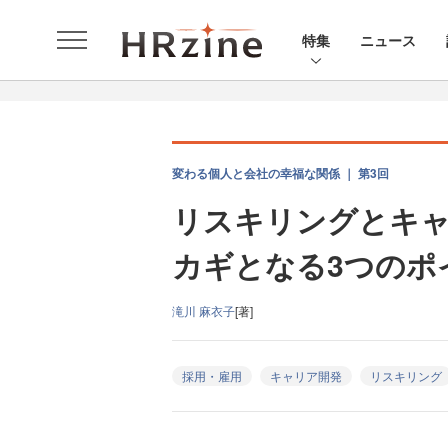
特集
ニュース
変わる個人と会社の幸福な関係 ｜ 第3回
リスキリングとキ
カギとなる3つのポ
滝川 麻衣子
[著]
採用・雇用
キャリア開発
リスキリング