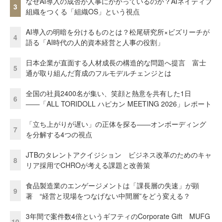
なぜAI導入の成否が人事にかかっているのか？AIネイティブ
3
組織をつくる「組織OS」という視点
AI導入の明暗を分けるものとは？松尾研究所×ビズリーチが
4
語る「AI時代の人的資本経営と人事の役割」
日本企業が直面する人材成長の構造的な問題へ提言 富士
5
通が取り組んだ育成のフルモデルチェンジとは
全国の社員2400名が集い、笑顔と熱意を共有した1日
6
――「ALL TORIDOLL ハピカン MEETING 2026」レポート
「立ち上がりが遅い」の正体を探る——オンボーディング
7
を分解する4つの視点
JTBのタレントアクイジション ビジネス改革のためのキャ
8
リア採用でCHROが考える課題と改善策
食品製造業のエンゲージメントは「課長層の失速」が顕
9
著 “経営と現場をつなげない中間層”をどう変える？
3年間で案件数4倍というギフティのCorporate Gift MUFG
10