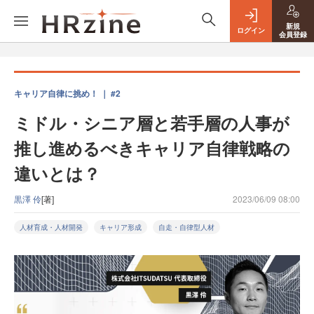
新規
ログイン
会員登録
キャリア自律に挑め！ ｜ #2
ミドル・シニア層と若手層の人事が
推し進めるべきキャリア自律戦略の
違いとは？
黒澤 伶
[著]
2023/06/09 08:00
人材育成・人材開発
キャリア形成
自走・自律型人材