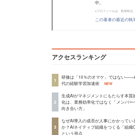
中。
※プロフィールは、執筆時点
この著者の最近の執
アクセスランキング
研修は「10％のオマケ」ではない——A
1
代の経験学習加速術
NEW
生成AIがマネジメントにもたらす本質
2
化は、業務効率化ではなく「メンバー
向き合い方」
なぜAI導入の成否が人事にかかってい
3
か？AIネイティブ組織をつくる「組織
という視点