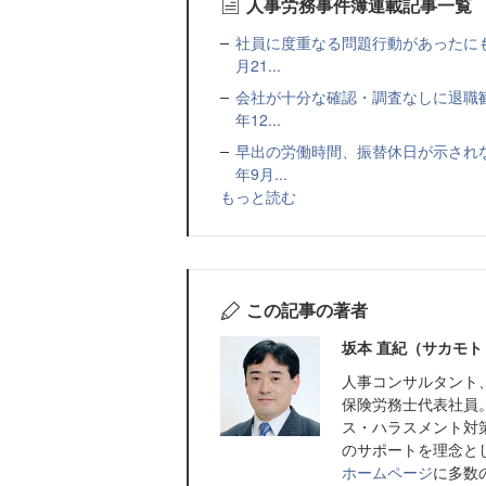
人事労務事件簿連載記事一覧
社員に度重なる問題行動があったにも
月21...
会社が十分な確認・調査なしに退職
年12...
早出の労働時間、振替休日が示され
年9月...
もっと読む
この記事の著者
坂本 直紀（サカモト
人事コンサルタント
保険労務士代表社員
ス・ハラスメント対
のサポートを理念と
ホームページ
に多数