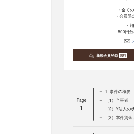
・全ての
・会員限
・翔
500円
新規会員登録
無料
1. 事件の概要
Page
（1）当事者
1
（2）Y法人の
（3）本件賃金