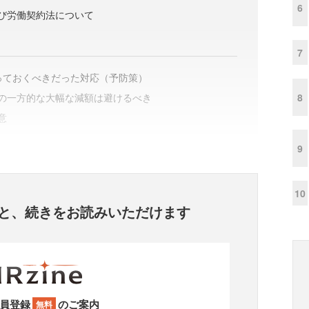
6
び労働契約法について
7
取っておくべきだった対応（予防策）
8
の一方的な大幅な減額は避けるべき
意
9
10
と、
続きをお読みいただけます
員登録
のご案内
無料