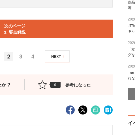
食品
著 
2026
次のページ
JT
キャ
3. 要点解説
2026
「立
グを
2
3
4
NEXT
2026
1o
れな
たか？
参考になった
0
イ