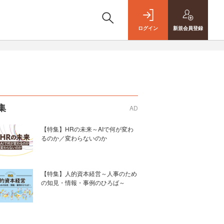
ログイン
新規
会員登録
集
AD
【特集】HRの未来～AIで何が変わ
るのか／変わらないのか
【特集】人的資本経営～人事のため
の知見・情報・事例のひろば～