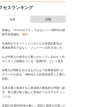
クセスランキング
今日
月間
研修は「10％のオマケ」ではない——AI時代の経
験学習加速術
NEW
生成AIがマネジメントにもたらす本質的変化は、
業務効率化ではなく「メンバーへの向き合い方」
なぜAI導入の成否が人事にかかっているのか？AI
ネイティブ組織をつくる「組織OS」という視点
AI導入の明暗を分けるものとは？松尾研究所×ビ
ズリーチが語る「AI時代の人的資本経営と人事の
役割」
日本企業が直面する人材成長の構造的な問題へ提
言 富士通が取り組んだ育成のフルモデルチェン
ジとは
全国の社員2400名が集い、笑顔と熱意を共有した