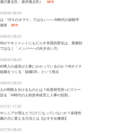
瀬川蒼太氏・坂井風太氏）
NEW
/08/06 08:00
は「10％のオマケ」ではない——AI時代の経験学
速術
NEW
/08/05 08:00
AIがマネジメントにもたらす本質的変化は、業務効
ではなく「メンバーへの向き合い方」
/08/04 08:00
AI導入の成否が人事にかかっているのか？AIネイテ
組織をつくる「組織OS」という視点
/08/03 08:00
導入の明暗を分けるものとは？松尾研究所×ビズリー
語る「AI時代の人的資本経営と人事の役割」
/07/31 17:30
やシニアが増えた“だけ”になっていないか？多様性
織の力に変える方法とは【おすすめ書籍】
/07/30 08:00