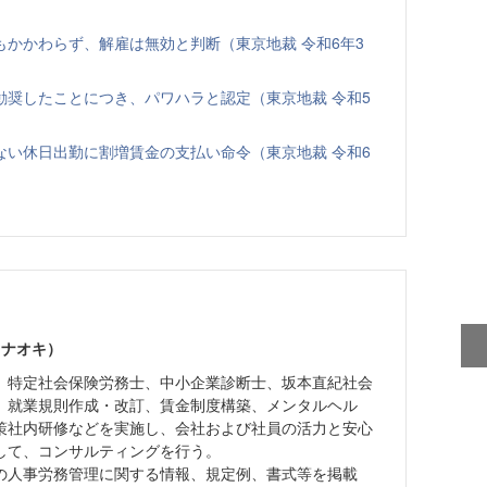
かかわらず、解雇は無効と判断（東京地裁 令和6年3
勧奨したことにつき、パワハラと認定（東京地裁 令和5
ない休日出勤に割増賃金の支払い命令（東京地裁 令和6
 ナオキ）
、特定社会保険労務士、中小企業診断士、坂本直紀社会
。就業規則作成・改訂、賃金制度構築、メンタルヘル
策社内研修などを実施し、会社および社員の活力と安心
して、コンサルティングを行う。
の人事労務管理に関する情報、規定例、書式等を掲載