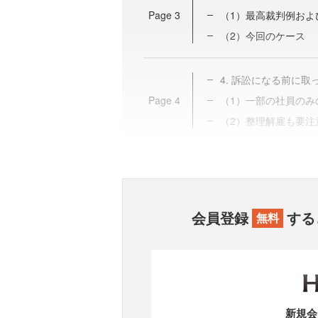
Page
3
（1）最高裁判例およ
（2）今回のケース
4. 訴訟になる前に
Page
4
（1）一部の社員のみ
（2）整理解雇も要注
会員登録
する
無料
新規会