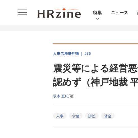
特集
ニュース
人事労務事件簿 ｜ #35
震災等による経営悪
認めず（神戸地裁 平
坂本 直紀
[著]
人事
労務
訴訟
賃金