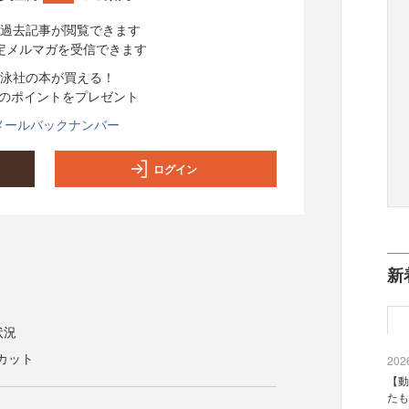
過去記事が閲覧できます
定メルマガを受信できます
泳社の本が買える！
分のポイントをプレゼント
メールバックナンバー
ログイン
新
状況
カット
2026
【動
たも