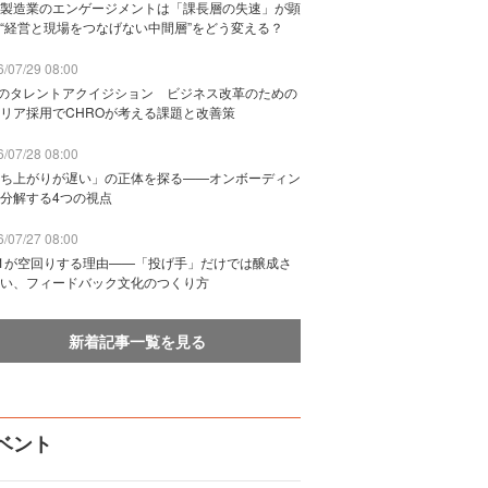
製造業のエンゲージメントは「課長層の失速」が顕
“経営と現場をつなげない中間層”をどう変える？
/07/29 08:00
Bのタレントアクイジション ビジネス改革のための
リア採用でCHROが考える課題と改善策
/07/28 08:00
ち上がりが遅い」の正体を探る——オンボーディン
分解する4つの視点
/07/27 08:00
n1が空回りする理由——「投げ手」だけでは醸成さ
い、フィードバック文化のつくり方
新着記事一覧を見る
ベント