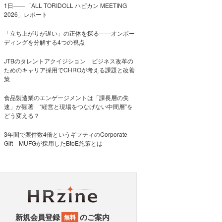
1日――「ALL TORIDOLL ハピカン MEETING
2026」レポート
「立ち上がりが遅い」の正体を探る——オンボー
ディングを分解する4つの視点
JTBのタレントアクイジション ビジネス改革の
ためのキャリア採用でCHROが考える課題と改善
策
食品製造業のエンゲージメントは「課長層の失
速」が顕著 “経営と現場をつなげない中間層”を
どう変える？
3年間で案件数4倍というギフティのCorporate
Gift MUFGが採用したBtoE施策とは
新規会員登録
のご案内
無料