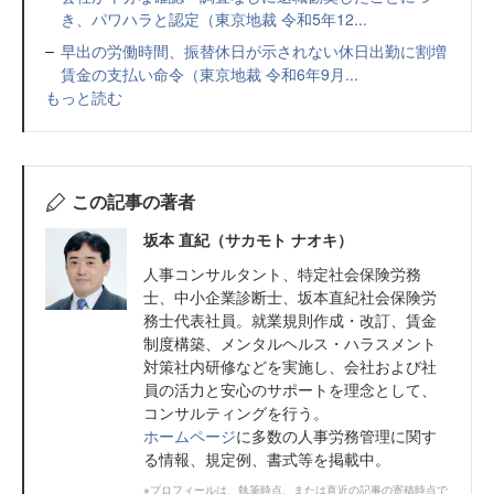
き、パワハラと認定（東京地裁 令和5年12...
早出の労働時間、振替休日が示されない休日出勤に割増
賃金の支払い命令（東京地裁 令和6年9月...
もっと読む
この記事の著者
坂本 直紀（サカモト ナオキ）
人事コンサルタント、特定社会保険労務
士、中小企業診断士、坂本直紀社会保険労
務士代表社員。就業規則作成・改訂、賃金
制度構築、メンタルヘルス・ハラスメント
対策社内研修などを実施し、会社および社
員の活力と安心のサポートを理念として、
コンサルティングを行う。
ホームページ
に多数の人事労務管理に関す
る情報、規定例、書式等を掲載中。
※プロフィールは、執筆時点、または直近の記事の寄稿時点で