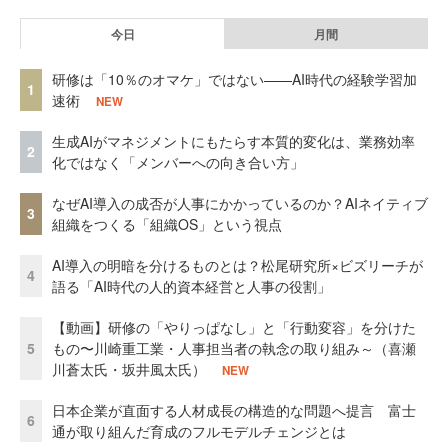
今日
月間
研修は「10％のオマケ」ではない——AI時代の経験学習加
1
速術
NEW
生成AIがマネジメントにもたらす本質的変化は、業務効率
2
化ではなく「メンバーへの向き合い方」
なぜAI導入の成否が人事にかかっているのか？AIネイティブ
3
組織をつくる「組織OS」という視点
AI導入の明暗を分けるものとは？松尾研究所×ビズリーチが
4
語る「AI時代の人的資本経営と人事の役割」
【動画】研修の「やりっぱなし」と「行動変容」を分けた
5
もの〜川崎重工業・人事担当者の執念の取り組み～（喜瀬
川蒼太氏・坂井風太氏）
NEW
日本企業が直面する人材成長の構造的な問題へ提言 富士
6
通が取り組んだ育成のフルモデルチェンジとは