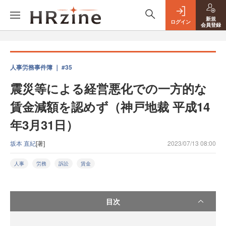
新規
ログイン
会員登録
人事労務事件簿 ｜ #35
震災等による経営悪化での一方的な
賃金減額を認めず（神戸地裁 平成14
年3月31日）
坂本 直紀
[著]
2023/07/13 08:00
人事
労務
訴訟
賃金
目次