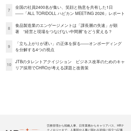
全国の社員2400名が集い、笑顔と熱意を共有した1日
7
――「ALL TORIDOLL ハピカン MEETING 2026」レポート
食品製造業のエンゲージメントは「課長層の失速」が顕
8
著 “経営と現場をつなげない中間層”をどう変える？
「立ち上がりが遅い」の正体を探る——オンボーディング
9
を分解する4つの視点
JTBのタレントアクイジション ビジネス改革のためのキャ
10
リア採用でCHROが考える課題と改善策
労務管理から戦略人事、日常業務からキャリアパス、HRテ
クノロジーまで、人事部や人事に関わる皆様に役立つ記事